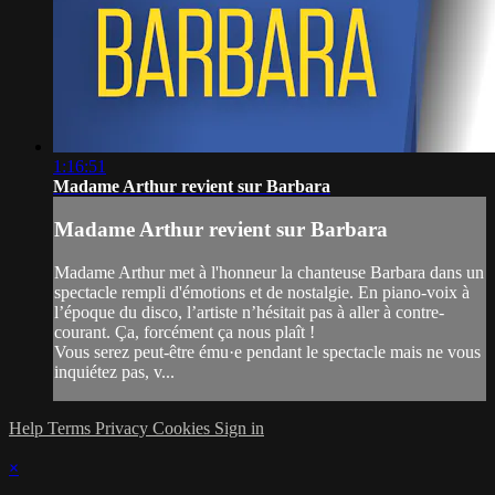
1:16:51
Madame Arthur revient sur Barbara
Madame Arthur revient sur Barbara
Madame Arthur met à l'honneur la chanteuse Barbara dans un
spectacle rempli d'émotions et de nostalgie. En piano-voix à
l’époque du disco, l’artiste n’hésitait pas à aller à contre-
courant. Ça, forcément ça nous plaît !
Vous serez peut-être ému·e pendant le spectacle mais ne vous
inquiétez pas, v...
Help
Terms
Privacy
Cookies
Sign in
×