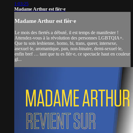
1:03:25
Madame Arthur est fièr·e
Madame Arthur est fièr·e
Le mois des fiertés a débuté, il est temps de manifester !
Attendez-vous à la révolution des personnes LGBTQIA+.
Que tu sois lesbienne, homo, bi, trans, queer, intersexe,
asexuel·le, aromantique, pan, non-binaire, demi-sexuel·le,
enfin bref … tant que tu es fièr·e, ce spectacle haut en couleur
gl...