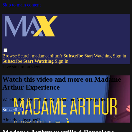
Skip to main content
Browse
Search
madamearthur.fr
Subscribe
Start Watching
Sign in
Subscribe
Start Watching
Sign In
Live stream preview
Watch this video and more on Madame
Arthur Experience
Watch this video and more on Madame Arthur Experience
Subscribe
Learn more
Already subscribed?
Sign in