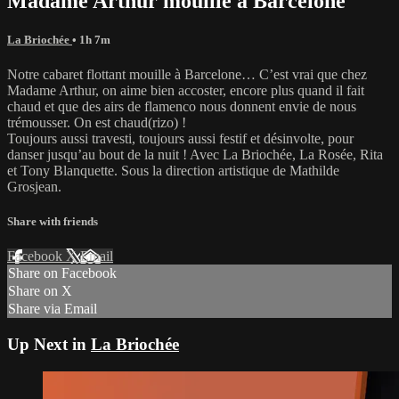
Madame Arthur mouille à Barcelone
La Briochée
• 1h 7m
Notre cabaret flottant mouille à Barcelone… C’est vrai que chez
Madame Arthur, on aime bien accoster, encore plus quand il fait
chaud et que des airs de flamenco nous donnent envie de nous
trémousser. On est chaud(rizo) !
Toujours aussi travesti, toujours aussi festif et désinvolte, pour
danser jusqu’au bout de la nuit ! Avec La Briochée, La Rosée, Rita
et Tony Blanquette. Sous la direction artistique de Mathilde
Grosjean.
Share with friends
Facebook
X
Email
Share on Facebook
Share on X
Share via Email
Up Next in
La Briochée