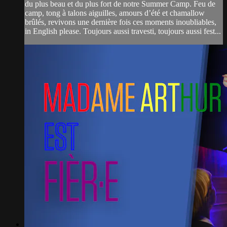
du plus beau et du plus fort de notre Summer Camp. Feu de
camp, tong à talons aiguilles, amours d’été et chamallow
brûlés, revivons une dernière fois ces moments inoubliables,
in English please. Toujours aussi travesti, toujours aussi fest...