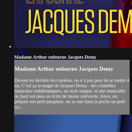
1:04:32
Madame Arthur enfourne Jacques Demy
Madame Arthur enfourne Jacques Demy
Devant ou derrière les caméras, on n’a pas peur de se mettre à
nu. C’est ça la magie de Jacques Demy : des comédies
musicales emblématiques, un style unique, et une musicalité
de haut vol dans un écrin de fausse mièvrerie. Alors, on
prépare son petit parapluie, on se met dans la poche un petit
ca...