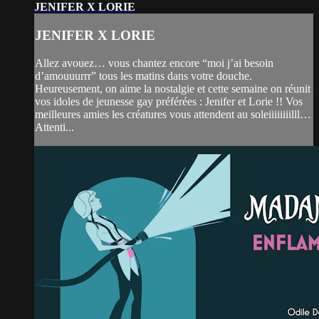
JENIFER X LORIE
JENIFER X LORIE
Allez avouez… vous chantez encore “moi j’ai besoin
d’amouuurrr” tous les matins dans votre douche.
Heureusement, on aime la nostalgie et cette semaine on réunit
vos idoles de jeunesse gay préférées : Jenifer et Lorie !! Vos
meilleures amies les créatures vous attendent au soleiiiiiiiilll…
Attenti...