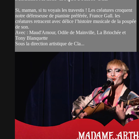
Si, maman, si tu voyais les travestis ! Les créatures croquent
notre défenseuse de pianiste préférée, France Gall. les
créatures retracent avec délice l’histoire musicale de la poupée
de son.
Avec : Maud'Amour, Odile de Mainville, La Briochée et
Tony Blanquette
Sous la direction artistique de Cla...