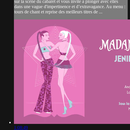
sur la scène du cabaret et vous invite à plonger avec elles
dans une vague d'impertinence et d’extravagance. Au menu :
tours de chant et reprise des meilleurs titres de ...
1:08:49