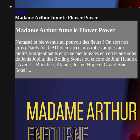
56:59
Madame Arthur fume le Flower Power
Madame Arthur fume le Flower Power
Namasté et bienvenue au pouvoir des fleurs ! On sort nos
gros pétards (de CBD bien sûr) et nos robes amples aux
motifs bourgeonnants et on se met tous·tes en cercle aux sons
de Janis Joplin, des Rolling Stones ou encore de Jimi Hendrix
! Avec La Briochée, Klaude, Joslyn Hope et Grand Soir.
Sous l...