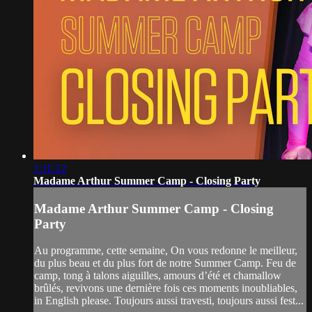
1:11:12
Madame Arthur Summer Camp - Closing Party
Madame Arthur Summer Camp - Closing
Party
Au programme, cette semaine, On vous redonne le meilleur,
du plus beau et du plus fort de notre Summer Camp. Feu de
camp, tong à talons aiguilles, amours d’été et chamallow
brûlés, revivons une dernière fois ces moments inoubliables,
in English please. Toujours aussi travesti, toujours aussi fest...