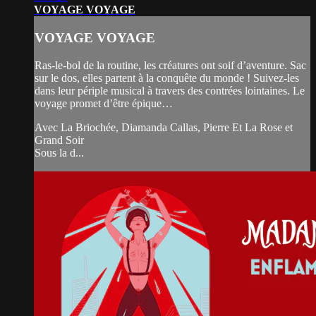
VOYAGE VOYAGE
VOYAGE VOYAGE
Ras-le-bol de la routine, les créatures ont soif d’aventure. Sac
sur le dos, elles partent à la conquête du monde ! Suivez-les
dans leur périple musical à travers des contrées lointaines. Le
voyage promet d’être épique…
Avec La Briochée, Diamanda Callas, Pierre Et La Rose et
Grand Soir
Sous la d...