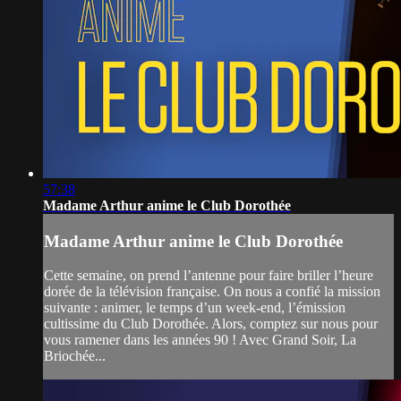
57:38
Madame Arthur anime le Club Dorothée
Madame Arthur anime le Club Dorothée
Cette semaine, on prend l’antenne pour faire briller l’heure
dorée de la télévision française. On nous a confié la mission
suivante : animer, le temps d’un week-end, l’émission
cultissime du Club Dorothée. Alors, comptez sur nous pour
vous ramener dans les années 90 ! Avec Grand Soir, La
Briochée...