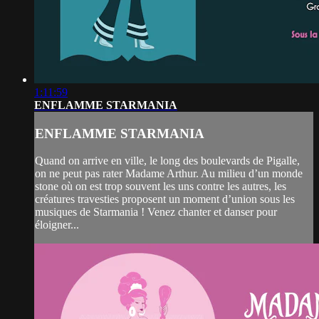
1:11:59
ENFLAMME STARMANIA
ENFLAMME STARMANIA
Quand on arrive en ville, le long des boulevards de Pigalle,
on ne peut pas rater Madame Arthur. Au milieu d’un monde
stone où on est trop souvent les uns contre les autres, les
créatures travesties proposent un moment d’union sous les
musiques de Starmania ! Venez chanter et danser pour
éloigner...