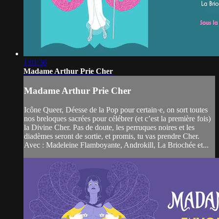
1:01:36
Madame Arthur Prie Cher
Madame Arthur Prie Cher
Icône Queer, Déesse de la Pop pour certain·e, on sort toutes
nos breloques sacrées pour célébrer (et c’est la première fois)
la Divine Cher. Pas de doute, les perruques noires et les
diadèmes seront de sortie, et promis, tu vas prendre Cher.
Avec : Madeleine Flamboyante, Androkill, La Briochée et...