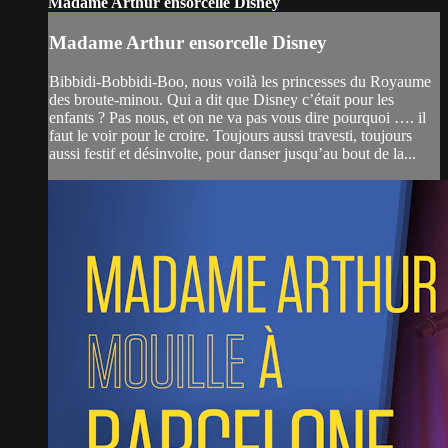
Madame Arthur ensorcelle Disney
Madame Arthur ensorcelle Disney
Bibbidi-Bobbidi-Boo, nous voilà les princesses du Royaume
des broute-minou. Qui a dit que Disney c’était pour les
enfants ? Pas nous, et on ne va pas vous dire pourquoi …. il
faut le voir pour le croire. Toujours aussi travesti, toujours
aussi festif et désinvolte, pour danser jusqu’au bout de la...