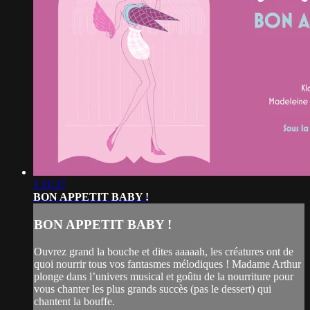
1:11:27
BON APPETIT BABY !
BON APPETIT BABY !
Ouvrez grand la bouche et dites aaaaah, les créatures ont de
quoi nourrir tous vos fantasmes mélodiques ! Madame Arthur
plonge dans l’univers musical et goûtu de la nourriture pour
vous chanter les plus grands succès (pas le dessert) qui
chantent la bouffe.