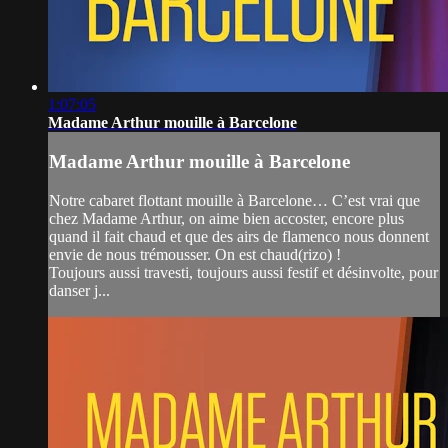
1:07:05
Madame Arthur mouille à Barcelone
Madame Arthur mouille à Barcelone
Notre cabaret flottant mouille à Barcelone… C’est vrai que
chez Madame Arthur, on aime bien accoster, encore plus
quand il fait chaud et que des airs de flamenco nous donnent
envie de nous trémousser. On est chaud(rizo) !
Toujours aussi travesti, toujours aussi festif et désinvolte, pour
danser j...