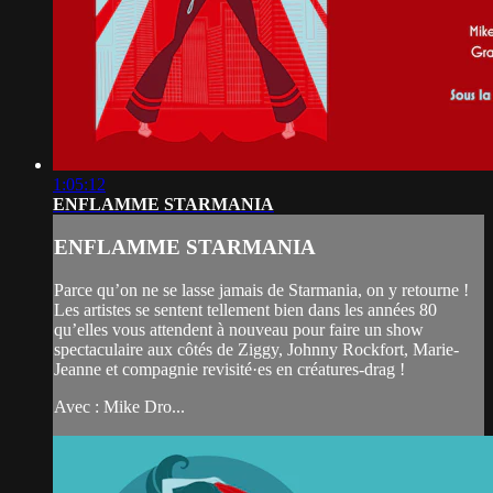
1:05:12
ENFLAMME STARMANIA
ENFLAMME STARMANIA
Parce qu’on ne se lasse jamais de Starmania, on y retourne !
Les artistes se sentent tellement bien dans les années 80
qu’elles vous attendent à nouveau pour faire un show
spectaculaire aux côtés de Ziggy, Johnny Rockfort, Marie-
Jeanne et compagnie revisité·es en créatures-drag !
Avec : Mike Dro...