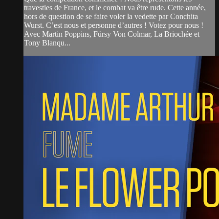
travesties de France, et le combat va être rude. Cette année,
hors de question de se faire voler la vedette par Conchita
Wurst. C’est nous et personne d’autres ! Votez pour nous !
Avec Martin Poppins, Fürsy Von Colmar, La Briochée et
Tony Blanqu...