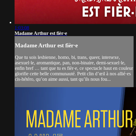
1:03:08
Madame Arthur est fièr·e
Madame Arthur est fièr·e
Que tu sois lesbienne, homo, bi, trans, queer, intersexe,
asexuel·le, aromantique, pan, non-binaire, demi-sexuel·le,
enfin bref … tant que tu es fièr·e, ce spectacle haut en couleur
glorifie cette belle communauté. Petit clin d’œil à nos allié·es
cis-hétéro, qu’on aime aussi, tant qu’ils nous fou...