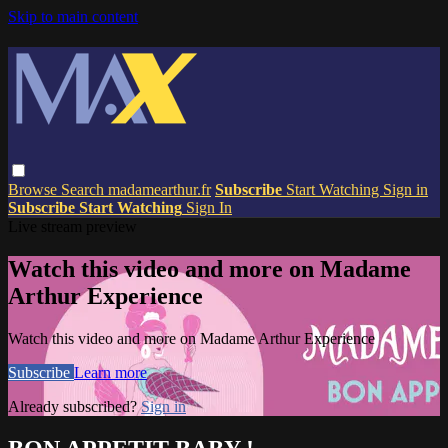
Skip to main content
Browse
Search
madamearthur.fr
Subscribe
Start Watching
Sign in
Subscribe
Start Watching
Sign In
Live stream preview
Watch this video and more on Madame
Arthur Experience
Watch this video and more on Madame Arthur Experience
Subscribe
Learn more
Already subscribed?
Sign in