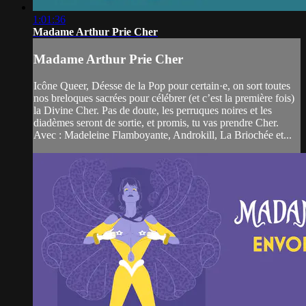
1:01:36
Madame Arthur Prie Cher
Madame Arthur Prie Cher
Icône Queer, Déesse de la Pop pour certain·e, on sort toutes
nos breloques sacrées pour célébrer (et c’est la première fois)
la Divine Cher. Pas de doute, les perruques noires et les
diadèmes seront de sortie, et promis, tu vas prendre Cher.
Avec : Madeleine Flamboyante, Androkill, La Briochée et...