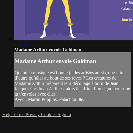
1:12:04
Madame Arthur envole Goldman
Madame Arthur envole Goldman
Quand la musique est bonne (et les artistes aussi), que faire
d’autre qu’aller au bout de ses rêves ? Les créatures de
Madame Arthur préparent leur décollage à bord de Jean-
Jacques Goldman Airlines, alors il suffira d’un signe pour que
tu t’envoles avec elles.
Avec : Martin Poppins, Patachtouille...
Help
Terms
Privacy
Cookies
Sign in
×