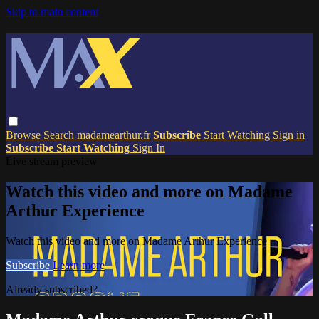
Skip to main content
Browse
Search
madamearthur.fr
Subscribe
Start Watching
Sign in
Subscribe
Start Watching
Sign In
Live stream preview
Watch this video and more on Madame
Arthur Experience
Watch this video and more on Madame Arthur Experience
Subscribe
Learn more
Already subscribed?
Sign in