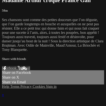
Madame Arthur croque France Gall
58m
Ses chansons sont comme des petites douceurs que l’on déguste,
que l’on garde longtemps en bouche et auxquelles on ne peut pas
résister. Elle a ce petit truc qui donne faim et qui nous fait craquer
pour une sucette à l’anis, alors, à toutes les poupées, bon appétit !
Toujours aussi travesti, toujours aussi festif et désinvolte, pour
danser jusqu’au bout de la nuit ! Sous la direction artistique de Clara
Brajtman. Avec Odile de Mainville, Maud'Amour, La Briochée et
Tony Blanquette.
Share with friends
Facebook
X
Email
Share on Facebook
Share on X
Share via Email
Help
Terms
Privacy
Cookies
Sign in
×