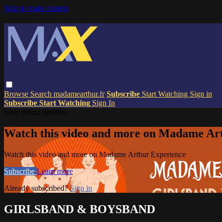
Skip to main content
Browse
Search
madamearthur.fr
Subscribe
Start Watching
Sign in
Subscribe
Start Watching
Sign In
Live stream preview
Watch this video and more on Madame Ar
Watch this video and more on Madame Arthur Experience
Subscribe
Learn more
Already subscribed?
Sign in
GIRLSBAND & BOYSBAND