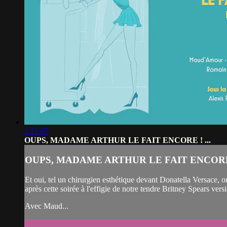
1:21:07
OUPS, MADAME ARTHUR LE FAIT ENCORE ! ...
OUPS, MADAME ARTHUR LE FAIT ENCORE !
Et oui, tel un chirurgien esthétique devant Donatella Versace, o
après cette soirée à l'effigie de notre tendre Britney Spears vers
Avec Maud...