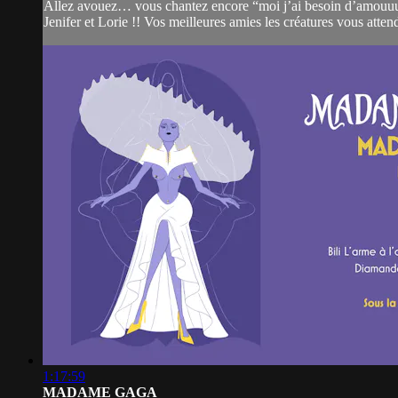
Allez avouez… vous chantez encore “moi j’ai besoin d’amouuurrr
Jenifer et Lorie !! Vos meilleures amies les créatures vous attende
1:17:59
MADAME GAGA