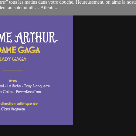
” tous les matins dans votre douche. Heureusement, on aime la nostalgi
nt au soleiiiiiiiilll… Attenti...