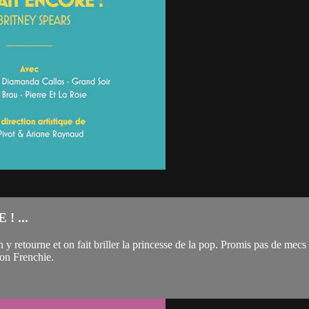
 ...
n y retourne et on fait briller la princesse de la pop. Promis pas de me
ion Frenchie.