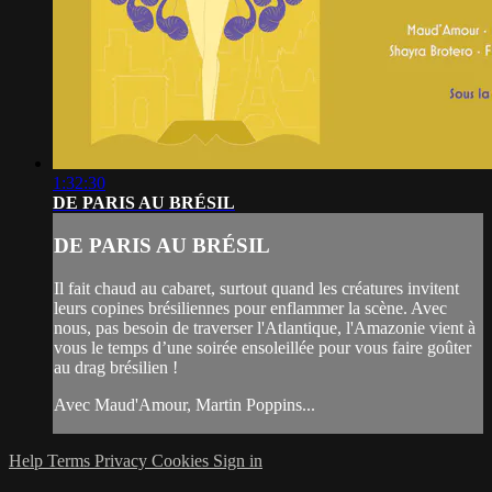
1:32:30
DE PARIS AU BRÉSIL
DE PARIS AU BRÉSIL
Il fait chaud au cabaret, surtout quand les créatures invitent
leurs copines brésiliennes pour enflammer la scène. Avec
nous, pas besoin de traverser l'Atlantique, l'Amazonie vient à
vous le temps d’une soirée ensoleillée pour vous faire goûter
au drag brésilien !
Avec Maud'Amour, Martin Poppins...
Help
Terms
Privacy
Cookies
Sign in