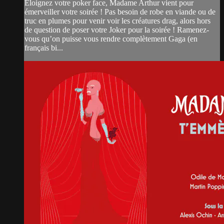
Éloignez votre poker face, Madame Arthur vient pour
émerveiller votre soirée ! Pas besoin de robe en viande ou de
truc en plumes pour venir voir les créatures drag, alors hors
de question de poser votre Joker pour la soirée ! Ramenez-
vous qu’on puisse vous rendre complètement Gaga (en
français bi...