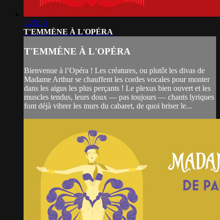
1:25:13
T'EMMÈNE À L'OPÉRA
T'EMMÈNE À L'OPÉRA
Bienvenue à l’Opéra ! Les créatures, ou plutôt les divas de
Madame Arthur se chauffent les cordes vocales pour monter
dans les aigus les plus perçants ! Le plexus bien ouvert et les
muscles tendus, leurs doux — pas toujours — chants lyriques
font déjà vibrer les murs du cabaret, de quoi briser le...