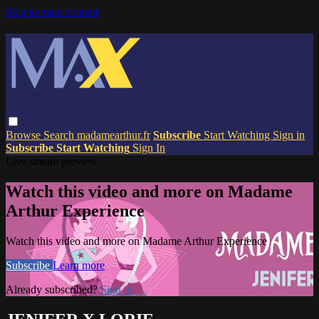
Skip to main content
Browse
Search
madamearthur.fr
Subscribe
Start Watching
Sign in
Subscribe
Start Watching
Sign In
Live stream preview
Watch this video and more on Madame
Arthur Experience
Watch this video and more on Madame Arthur Experience
Subscribe
Learn more
Already subscribed?
Sign in