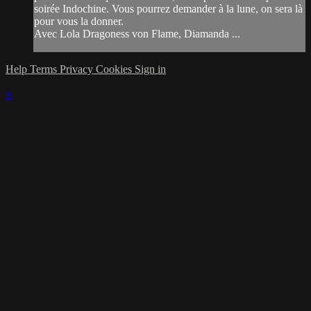
soirée Indochine. Vous pourrez demander à la lune, on sera là
pour vous la donner.
Avec Lola Dragoness von Flame, Diamanda ...
Help
Terms
Privacy
Cookies
Sign in
×