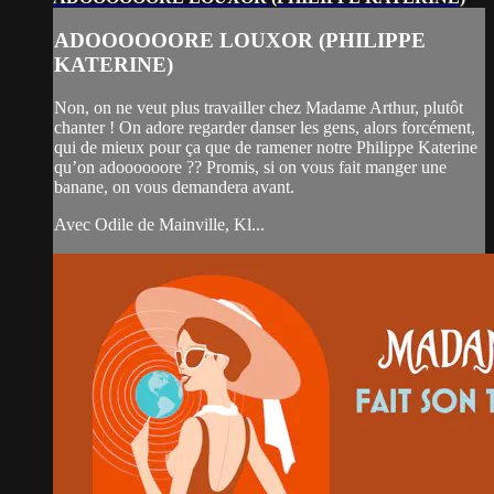
ADOOOOOORE LOUXOR (PHILIPPE
KATERINE)
Non, on ne veut plus travailler chez Madame Arthur, plutôt
chanter ! On adore regarder danser les gens, alors forcément,
qui de mieux pour ça que de ramener notre Philippe Katerine
qu’on adoooooore ?? Promis, si on vous fait manger une
banane, on vous demandera avant.
Avec Odile de Mainville, Kl...