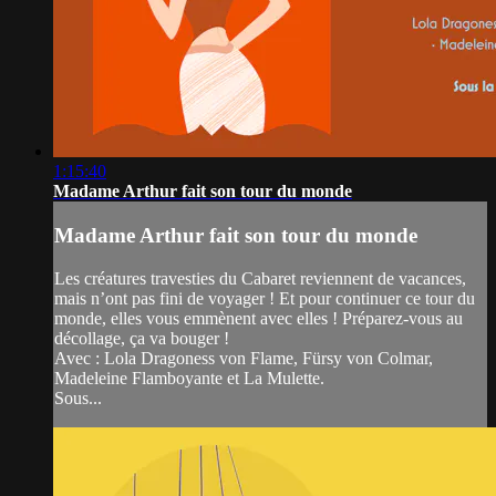
1:15:40
Madame Arthur fait son tour du monde
Madame Arthur fait son tour du monde
Les créatures travesties du Cabaret reviennent de vacances,
mais n’ont pas fini de voyager ! Et pour continuer ce tour du
monde, elles vous emmènent avec elles ! Préparez-vous au
décollage, ça va bouger !
Avec : Lola Dragoness von Flame, Fürsy von Colmar,
Madeleine Flamboyante et La Mulette.
Sous...