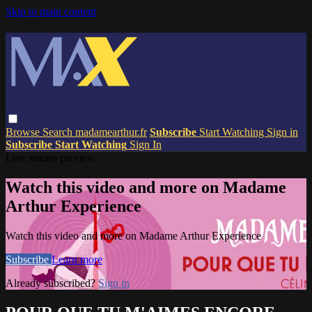
Skip to main content
Browse
Search
madamearthur.fr
Subscribe
Start Watching
Sign in
Subscribe
Start Watching
Sign In
Live stream preview
Watch this video and more on Madame
Arthur Experience
Watch this video and more on Madame Arthur Experience
Subscribe
Learn more
Already subscribed?
Sign in