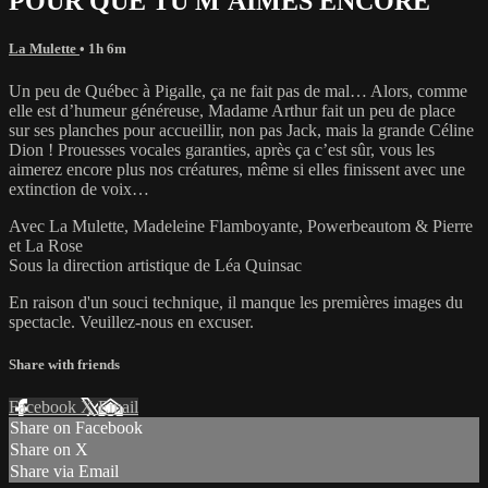
POUR QUE TU M'AIMES ENCORE
La Mulette
• 1h 6m
Un peu de Québec à Pigalle, ça ne fait pas de mal… Alors, comme
elle est d’humeur généreuse, Madame Arthur fait un peu de place
sur ses planches pour accueillir, non pas Jack, mais la grande Céline
Dion ! Prouesses vocales garanties, après ça c’est sûr, vous les
aimerez encore plus nos créatures, même si elles finissent avec une
extinction de voix…
Avec La Mulette, Madeleine Flamboyante, Powerbeautom & Pierre
et La Rose
Sous la direction artistique de Léa Quinsac
En raison d'un souci technique, il manque les premières images du
spectacle. Veuillez-nous en excuser.
Share with friends
Facebook
X
Email
Share on Facebook
Share on X
Share via Email