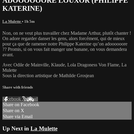
ADOOOOOORE LOUXOR (PHILIPPE
KATERINE)
La Mulette
• 1h 5m
Non, on ne veut plus travailler chez Madame Arthur, plutôt chanter !
On adore regarder danser les gens, alors forcément, qui de mieux
pour ça que de ramener notre Philippe Katerine qu’on adoooooore
?? Promis, si on vous fait manger une banane, on vous demandera
avant.
Avec Odile de Mainville, Klaude, Lola Dragoness Von Flame, La
Mulette
Sous la direction artistique de Mathilde Grosjean
Share with friends
Facebook
X
Email
Share on Facebook
Share on X
Share via Email
Up Next in
La Mulette