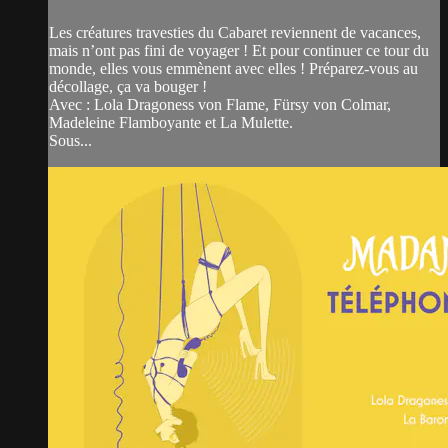
Les créatures travesties du Cabaret reviennent de vacances,
mais n’ont pas fini de voyager ! Et pour continuer ce tour du
monde, elles vous emmènent avec elles ! Préparez-vous au
décollage, ça va bouger !
Avec : Lola Dragoness von Flame, Fürsy von Colmar,
Madeleine Flamboyante et La Mulette.
Sous...