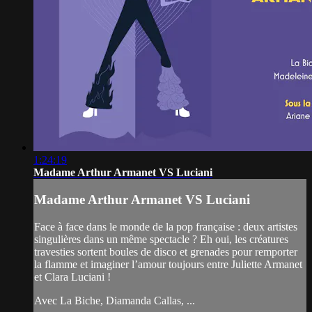
1:24:19
Madame Arthur Armanet VS Luciani
Madame Arthur Armanet VS Luciani
Face à face dans le monde de la pop française : deux artistes
singulières dans un même spectacle ? Eh oui, les créatures
travesties sortent boules de disco et grenades pour remporter
la flamme et imaginer l’amour toujours entre Juliette Armanet
et Clara Luciani !
Avec La Biche, Diamanda Callas, ...