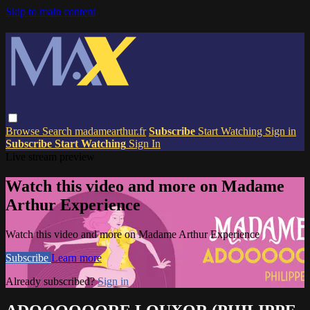
Skip to main content
Browse
Search
madamearthur.fr
Subscribe
Start Watching
Sign in
Subscribe
Start Watching
Sign In
Live stream preview
Watch this video and more on Madame
Arthur Experience
Watch this video and more on Madame Arthur Experience
Subscribe
Learn more
Already subscribed?
Sign in