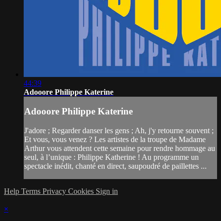
44:39
Adooore Philippe Katerine
Adooore Philippe Katerine
J'adore ; Regarder danser les gens ; Ah, j'y retourne souvent ;
Et vous, vous venez ? Les artistes de la troupe de Madame
Arthur vous attendent cette semaine pour rendre hommage au
seul, à l’unique : Philippe Katherine ! Au programme un
spectacle inédit, chanté en direct, saupoudré de paillettes ...
Help
Terms
Privacy
Cookies
Sign in
×