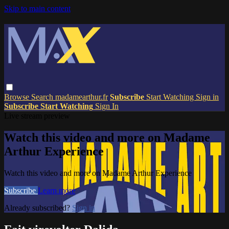
Skip to main content
Browse
Search
madamearthur.fr
Subscribe
Start Watching
Sign in
Subscribe
Start Watching
Sign In
Live stream preview
Watch this video and more on Madame
Arthur Experience
Watch this video and more on Madame Arthur Experience
Subscribe
Learn more
Already subscribed?
Sign in