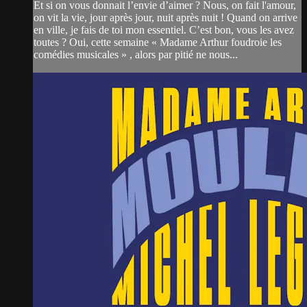
Et si on vous donnait l’envie d’aimer ? Nous, on fait l'amour,
on vit la vie, jour après jour, nuit après nuit ! Quand on arrive
en ville, je fais de toi mon essentiel. C’est bon, vous les avez
toutes ? Oui, cette semaine « Madame Arthur foudroie les
comédies musicales » , alors par pitié ne nous...