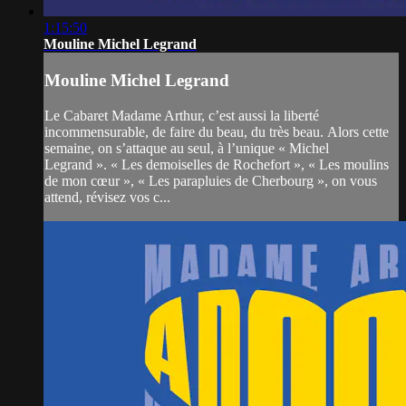
1:15:50
Mouline Michel Legrand
Mouline Michel Legrand
Le Cabaret Madame Arthur, c’est aussi la liberté
incommensurable, de faire du beau, du très beau. Alors cette
semaine, on s’attaque au seul, à l’unique « Michel
Legrand ». « Les demoiselles de Rochefort », « Les moulins
de mon cœur », « Les parapluies de Cherbourg », on vous
attend, révisez vos c...