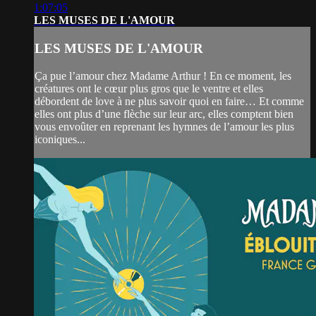
1:07:05
LES MUSES DE L'AMOUR
LES MUSES DE L'AMOUR
Ça pue l’amour chez Madame Arthur ! En ce moment, les
créatures ont le cœur plus gros que le ventre et elles
débordent de love à ne plus savoir quoi en faire… Et comme
elles ont plus d’une flèche sur leur arc, elles comptent bien
vous envoûter en reprenant les hymnes de l’amour les plus
iconiques...