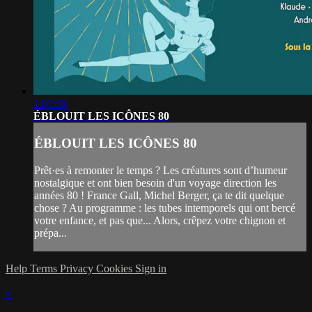
1:07:59
ÉBLOUIT LES ICÔNES 80
ÉBLOUIT LES ICÔNES 80
Prêt·es à remonter le temps ? Les créatures sont d’humeur
nostalgique et ont bien besoin d'un voyage direction les
années 80 ! France Gall, Michel Berger, ça te dit quelque
chose ? Au programme : les tubes intemporels qui ont bercé
votre enfance, et pas que... Alors, crêpez votre chignon et
prépa...
Help
Terms
Privacy
Cookies
Sign in
×