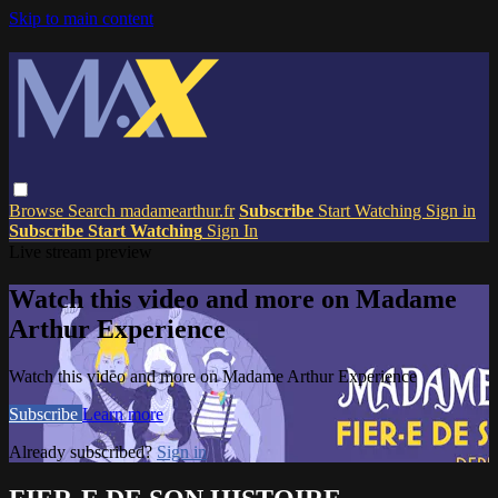
Skip to main content
Browse
Search
madamearthur.fr
Subscribe
Start Watching
Sign in
Subscribe
Start Watching
Sign In
Live stream preview
Watch this video and more on Madame
Arthur Experience
Watch this video and more on Madame Arthur Experience
Subscribe
Learn more
Already subscribed?
Sign in