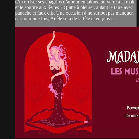
d’exorciser ses chagrins d’amour en talons, un verre à la main
et le sourire aux lèvres ? Quitte à pleurer, autant le faire avec
panache et faux cils. Une occasion à ne surtout pas manquer,
car pour une fois, Adèle sera de la fête et en plus ...