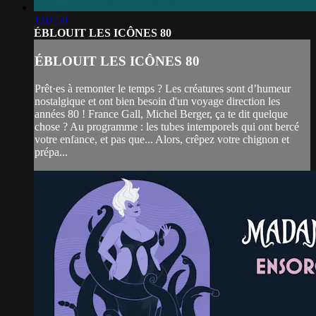
1:07:59
ÉBLOUIT LES ICÔNES 80
ÉBLOUIT LES ICÔNES 80
Prêt·es à remonter le temps ? Les créatures sont d’humeur
nostalgique et ont bien besoin d'un voyage direction les
années 80 ! France Gall, Michel Berger, ça te dit quelque
chose ? Au programme : les tubes intemporels qui ont bercé
votre enfance, et pas que... Alors, crêpez votre chignon et
prépa...