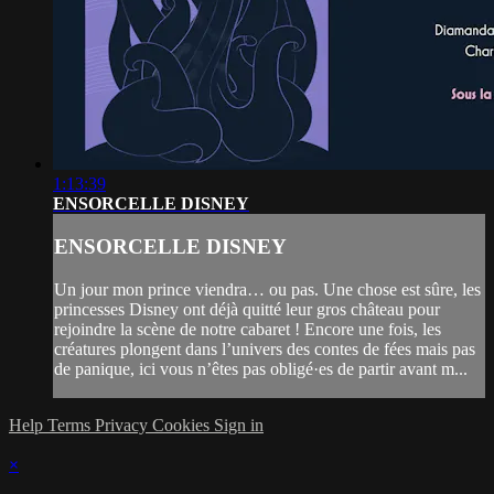
1:13:39
ENSORCELLE DISNEY
ENSORCELLE DISNEY
Un jour mon prince viendra… ou pas. Une chose est sûre, les
princesses Disney ont déjà quitté leur gros château pour
rejoindre la scène de notre cabaret ! Encore une fois, les
créatures plongent dans l’univers des contes de fées mais pas
de panique, ici vous n’êtes pas obligé·es de partir avant m...
Help
Terms
Privacy
Cookies
Sign in
×