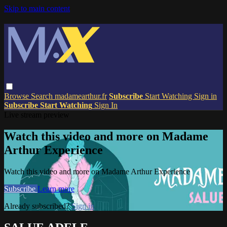
Skip to main content
Browse
Search
madamearthur.fr
Subscribe
Start Watching
Sign in
Subscribe
Start Watching
Sign In
Live stream preview
Watch this video and more on Madame
Arthur Experience
Watch this video and more on Madame Arthur Experience
Subscribe
Learn more
Already subscribed?
Sign in