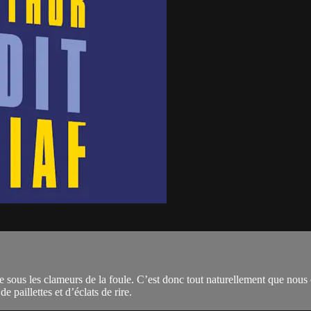
ée sous les clameurs de la foule. C’est donc tout naturellement que nous 
paillettes et d’éclats de rire.