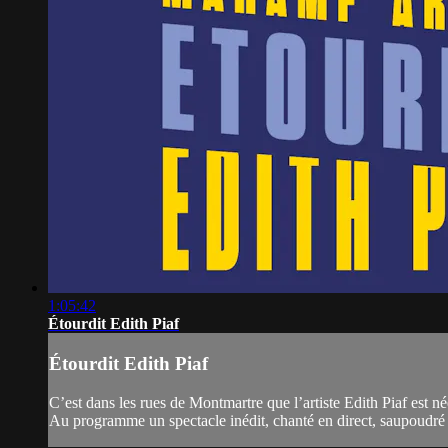
1:05:42
Étourdit Edith Piaf
Étourdit Edith Piaf
C’est dans les rues de Montmartre que l’artiste Edith Piaf est n
Au programme un spectacle inédit, chanté en direct, saupoudré de 