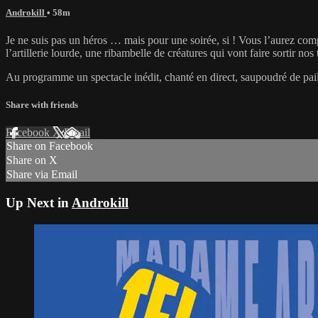
Androkill
• 58m
Je ne suis pas un héros … mais pour une soirée, si ! Vous l’aurez co
l’artillerie lourde, une ribambelle de créatures qui vont faire sortir n
Au programme un spectacle inédit, chanté en direct, saupoudré de pail
Share with friends
Facebook
X
Email
Share on Facebook
Share on X
Share via Email
Up Next in
Androkill