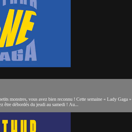
petits monstres, vous avez bien reconnu ! Cette semaine « Lady Gaga » 
z être débordés du jeudi au samedi ! Au...