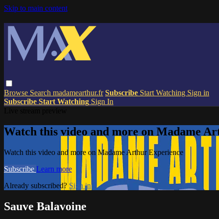
Skip to main content
Browse
Search
madamearthur.fr
Subscribe
Start Watching
Sign in
Subscribe
Start Watching
Sign In
Live stream preview
Watch this video and more on Madame Ar
Watch this video and more on Madame Arthur Experience
Subscribe
Learn more
Already subscribed?
Sign in
Sauve Balavoine