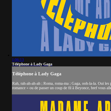
1:06:13
Téléphone à Lady Gaga
Téléphone à Lady Gaga
Rah, rah-ah-ah-ah ; Roma, roma-ma ; Gaga, ooh-la-la. Oui les 
romance » ou de passer un coup de fil à Beyonce, bref vous alle