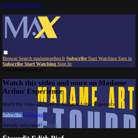
Skip to main content
Browse
Search
madamearthur.fr
Subscribe
Start Watching
Sign in
Subscribe
Start Watching
Sign In
Live stream preview
Watch this video and more on Madame
Arthur Experience
Watch this video and more on Madame Arthur Experience
Subscribe
Learn more
Already subscribed?
Sign in