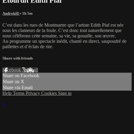
Étourdit Edith Piaf
Androkill
• 1h 5m
C’est dans les rues de Montmartre que l’artiste Edith Piaf est née
sous les clameurs de la foule. C’est donc tout naturellement que
nous célébrons cette semaine, sa vie, sa gouaille, son œuvre.
Au programme un spectacle inédit, chanté en direct, saupoudré de
paillettes et d’éclats de rire.
Share with friends
Facebook
X
Email
Share on Facebook
Share on X
Share via Email
Help
Terms
Privacy
Cookies
Sign in
×