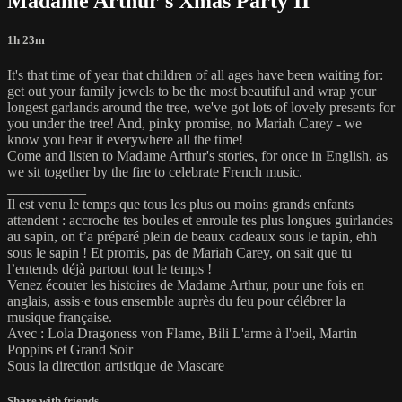
Madame Arthur's Xmas Party II
1h 23m
It's that time of year that children of all ages have been waiting for:
get out your family jewels to be the most beautiful and wrap your
longest garlands around the tree, we've got lots of lovely presents for
you under the tree! And, pinky promise, no Mariah Carey - we
know you hear it everywhere all the time!
Come and listen to Madame Arthur's stories, for once in English, as
we sit together by the fire to celebrate French music.
___________
Il est venu le temps que tous les plus ou moins grands enfants
attendent : accroche tes boules et enroule tes plus longues guirlandes
au sapin, on t’a préparé plein de beaux cadeaux sous le tapin, ehh
sous le sapin ! Et promis, pas de Mariah Carey, on sait que tu
l’entends déjà partout tout le temps !
Venez écouter les histoires de Madame Arthur, pour une fois en
anglais, assis·e tous ensemble auprès du feu pour célébrer la
musique française.
Avec : Lola Dragoness von Flame, Bili L'arme à l'oeil, Martin
Poppins et Grand Soir
Sous la direction artistique de Mascare
Share with friends