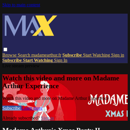
Skip to main content
Browse
Search
madamearthur.fr
Subscribe
Start Watching
Sign in
Subscribe
Start Watching
Sign In
Live stream preview
Watch this video and more on Madame
Arthur Experience
Watch this video and more on Madame Arthur Experience
Subscribe
Learn more
Already subscribed?
Sign in