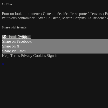
1h 26m
Pour un look du tonnerre ; Cette année, l'écaille se porte à l'envers ; 
veut vous contaminer ! Avec La Biche, Martin Poppins, La Briochée 
Share with friends
Facebook
X
Email
Share on Facebook
Share on X
Share via Email
Help
Terms
Privacy
Cookies
Sign in
×