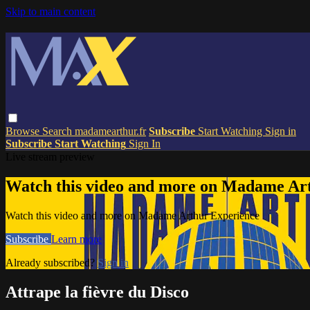
Skip to main content
Browse
Search
madamearthur.fr
Subscribe
Start Watching
Sign in
Subscribe
Start Watching
Sign In
Live stream preview
Watch this video and more on Madame Ar
Watch this video and more on Madame Arthur Experience
Subscribe
Learn more
Already subscribed?
Sign in
Attrape la fièvre du Disco