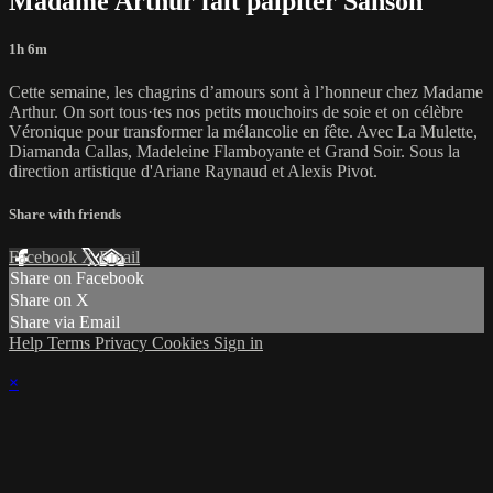
Madame Arthur fait palpiter Sanson
1h 6m
Cette semaine, les chagrins d’amours sont à l’honneur chez Madame
Arthur. On sort tous·tes nos petits mouchoirs de soie et on célèbre
Véronique pour transformer la mélancolie en fête. Avec La Mulette,
Diamanda Callas, Madeleine Flamboyante et Grand Soir. Sous la
direction artistique d'Ariane Raynaud et Alexis Pivot.
Share with friends
Facebook
X
Email
Share on Facebook
Share on X
Share via Email
Help
Terms
Privacy
Cookies
Sign in
×