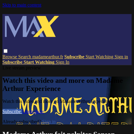
Skip to main content
Browse
Search
madamearthur.fr
Subscribe
Start Watching
Sign in
Subscribe
Start Watching
Sign In
Live stream preview
Watch this video and more on Madame
Arthur Experience
Watch this video and more on Madame Arthur Experience
Subscribe
Learn more
Already subscribed?
Sign in