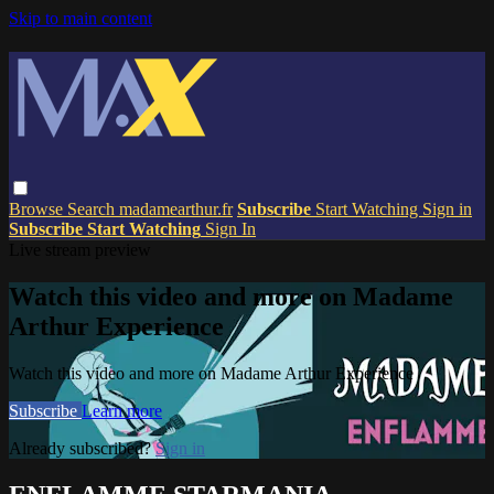
Skip to main content
Browse
Search
madamearthur.fr
Subscribe
Start Watching
Sign in
Subscribe
Start Watching
Sign In
Live stream preview
Watch this video and more on Madame
Arthur Experience
Watch this video and more on Madame Arthur Experience
Subscribe
Learn more
Already subscribed?
Sign in