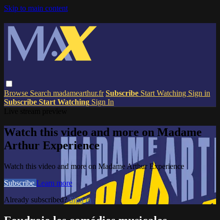
Skip to main content
Browse
Search
madamearthur.fr
Subscribe
Start Watching
Sign in
Subscribe
Start Watching
Sign In
Live stream preview
Watch this video and more on Madame
Arthur Experience
Watch this video and more on Madame Arthur Experience
Subscribe
Learn more
Already subscribed?
Sign in