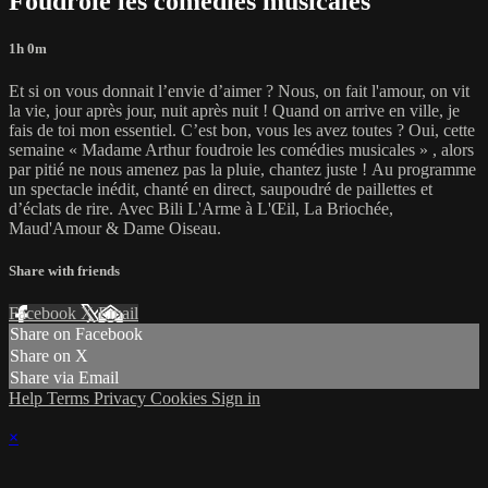
Foudroie les comédies musicales
1h 0m
Et si on vous donnait l’envie d’aimer ? Nous, on fait l'amour, on vit
la vie, jour après jour, nuit après nuit ! Quand on arrive en ville, je
fais de toi mon essentiel. C’est bon, vous les avez toutes ? Oui, cette
semaine « Madame Arthur foudroie les comédies musicales » , alors
par pitié ne nous amenez pas la pluie, chantez juste ! Au programme
un spectacle inédit, chanté en direct, saupoudré de paillettes et
d’éclats de rire. Avec Bili L'Arme à L'Œil, La Briochée,
Maud'Amour & Dame Oiseau.
Share with friends
Facebook
X
Email
Share on Facebook
Share on X
Share via Email
Help
Terms
Privacy
Cookies
Sign in
×