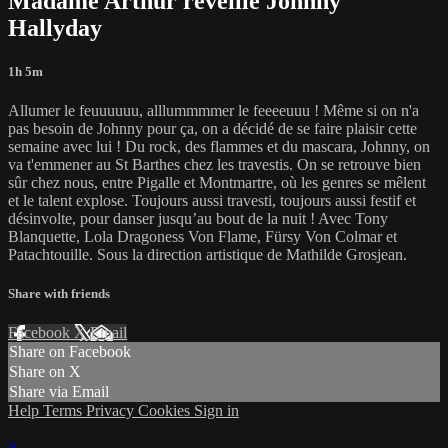
Madame Arthur réveille Johnny
Hallyday
1h 5m
Allumer le feuuuuuu, alllummmmer le feeeeuuu ! Même si on n'a
pas besoin de Johnny pour ça, on a décidé de se faire plaisir cette
semaine avec lui ! Du rock, des flammes et du mascara, Johnny, on
va t'emmener au St Barthes chez les travestis. On se retrouve bien
sûr chez nous, entre Pigalle et Montmartre, où les genres se mêlent
et le talent explose. Toujours aussi travesti, toujours aussi festif et
désinvolte, pour danser jusqu’au bout de la nuit ! Avec Tony
Blanquette, Lola Dragoness Von Flame, Fürsy Von Colmar et
Patachtouille. Sous la direction artistique de Mathilde Grosjean.
Share with friends
Facebook
X
Email
Share on Facebook
Share on X
Share via Email
Help
Terms
Privacy
Cookies
Sign in
×