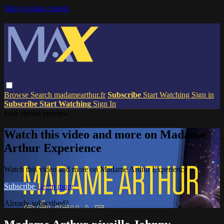
Skip to main content
Browse
Search
madamearthur.fr
Subscribe
Start Watching
Sign in
Subscribe
Start Watching
Sign In
Live stream preview
Watch this video and more on Madame
Arthur Experience
Watch this video and more on Madame Arthur Experience
Subscribe
Learn more
Already subscribed?
Sign in