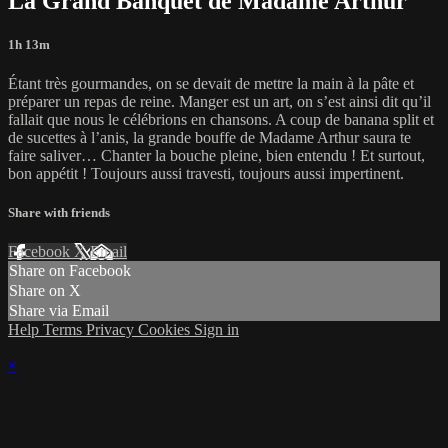
La Grand Banquet de Madame Arthur
1h 13m
Étant très gourmandes, on se devait de mettre la main à la pâte et
préparer un repas de reine. Manger est un art, on s’est ainsi dit qu’il
fallait que nous le célébrions en chansons. A coup de banana split et
de sucettes à l’anis, la grande bouffe de Madame Arthur saura te
faire saliver… Chanter la bouche pleine, bien entendu ! Et surtout,
bon appétit ! Toujours aussi travesti, toujours aussi impertinent.
Share with friends
Facebook
X
Email
Share on Facebook
Share on X
Share via Email
Help
Terms
Privacy
Cookies
Sign in
×