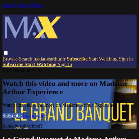
Skip to main content
Browse
Search
madamearthur.fr
Subscribe
Start Watching
Sign in
Subscribe
Start Watching
Sign In
Live stream preview
Watch this video and more on Madame
Arthur Experience
Watch this video and more on Madame Arthur Experience
Subscribe
Learn more
Already subscribed?
Sign in