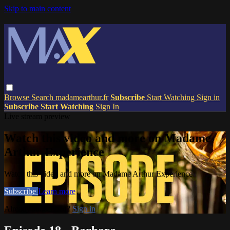
Skip to main content
Browse
Search
madamearthur.fr
Subscribe
Start Watching
Sign in
Subscribe
Start Watching
Sign In
Live stream preview
Watch this video and more on Madame
Arthur Experience
Watch this video and more on Madame Arthur Experience
Subscribe
Learn more
Already subscribed?
Sign in