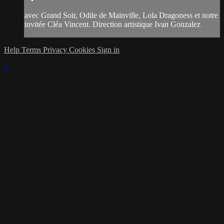
avec Grand Soir, Odile de Mainville, Lola Dragoness et notre
invitée Cléa Vincent. Direction artistique Ivan Gonzalez
Help
Terms
Privacy
Cookies
Sign in
×