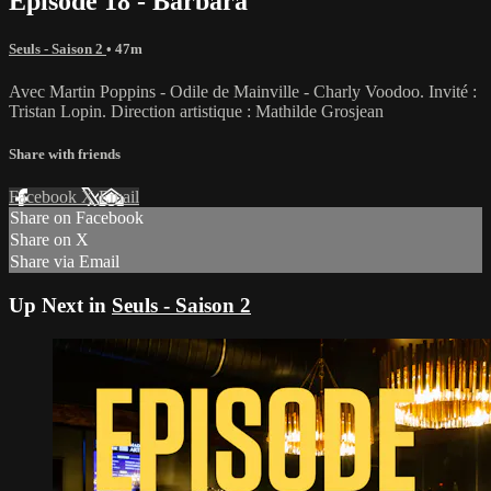
Episode 18 - Barbara
Seuls - Saison 2
• 47m
Avec Martin Poppins - Odile de Mainville - Charly Voodoo. Invité :
Tristan Lopin. Direction artistique : Mathilde Grosjean
Share with friends
Facebook
X
Email
Share on Facebook
Share on X
Share via Email
Up Next in
Seuls - Saison 2