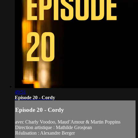
49:51
Episode 20 - Cordy
Episode 20 - Cordy
avec Charly Voodoo, Maud’Amour & Martin Poppins
Direction artistique : Mathilde Grosjean
Réalisation : Alexandre Berger