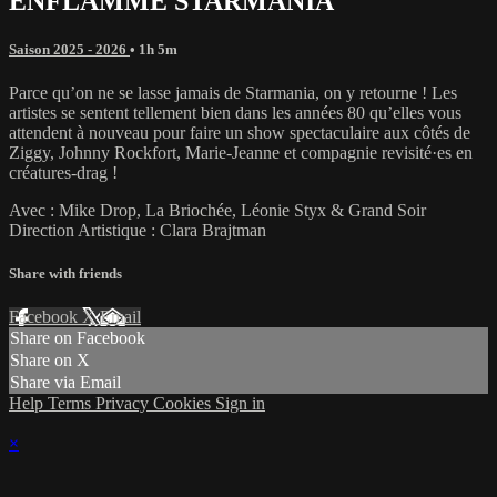
ENFLAMME STARMANIA
Saison 2025 - 2026
• 1h 5m
Parce qu’on ne se lasse jamais de Starmania, on y retourne ! Les
artistes se sentent tellement bien dans les années 80 qu’elles vous
attendent à nouveau pour faire un show spectaculaire aux côtés de
Ziggy, Johnny Rockfort, Marie-Jeanne et compagnie revisité·es en
créatures-drag !
Avec : Mike Drop, La Briochée, Léonie Styx & Grand Soir
Direction Artistique : Clara Brajtman
Share with friends
Facebook
X
Email
Share on Facebook
Share on X
Share via Email
Help
Terms
Privacy
Cookies
Sign in
×