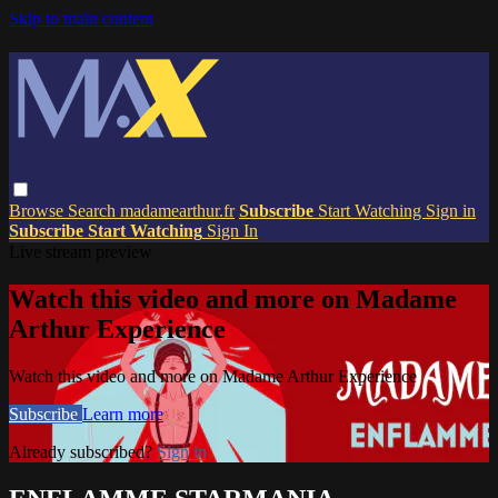
Skip to main content
Browse
Search
madamearthur.fr
Subscribe
Start Watching
Sign in
Subscribe
Start Watching
Sign In
Live stream preview
Watch this video and more on Madame
Arthur Experience
Watch this video and more on Madame Arthur Experience
Subscribe
Learn more
Already subscribed?
Sign in