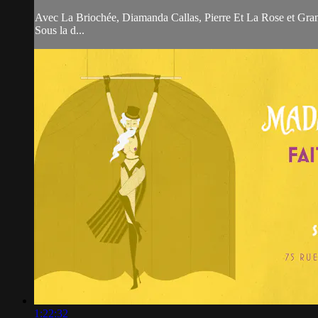
Avec La Briochée, Diamanda Callas, Pierre Et La Rose et Gra
Sous la d...
1:22:32