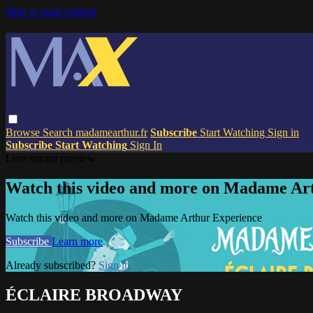
Skip to main content
Browse
Search
madamearthur.fr
Subscribe
Start Watching
Sign in
Subscribe
Start Watching
Sign In
Live stream preview
Watch this video and more on Madame Ar
Watch this video and more on Madame Arthur Experience
Subscribe
Learn more
Already subscribed?
Sign in
ÉCLAIRE BROADWAY