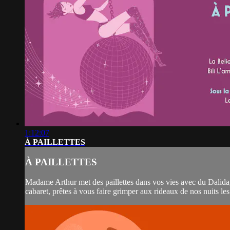
1:12:07
À PAILLETTES
À PAILLETTES
Madame Arthur met des paillettes dans vos vies avec du Dalida, d
cabaret, prêtes à vous faire grimper aux rideaux de nos nuits l