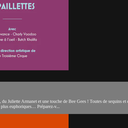
u Juliette Armanet et une touche de Bee Gees ! Toutes de sequins et de s
es plus euphoriques… Préparez-v...