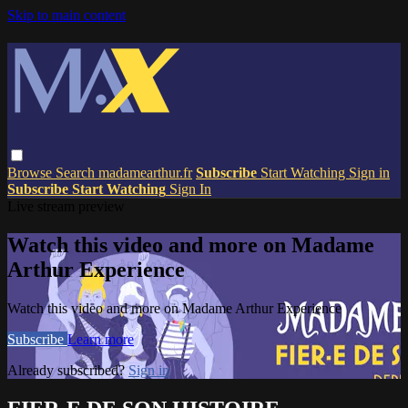
Skip to main content
Browse
Search
madamearthur.fr
Subscribe
Start Watching
Sign in
Subscribe
Start Watching
Sign In
Live stream preview
Watch this video and more on Madame
Arthur Experience
Watch this video and more on Madame Arthur Experience
Subscribe
Learn more
Already subscribed?
Sign in