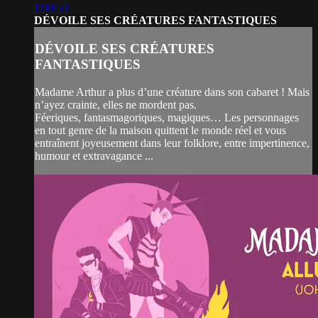
1:08:53
DÉVOILE SES CRÉATURES FANTASTIQUES
DÉVOILE SES CRÉATURES
FANTASTIQUES
Madame Arthur a plus d’une créature dans son cabaret ! Mais
n’ayez crainte, elles ne mordent pas.
Féeriques, fantasmagoriques, magiques… Les personnages
en tout genre de la maison quittent le monde réel et vous
entraînent joyeusement dans leur folklore, entre impertinence,
humour et extravagance ...