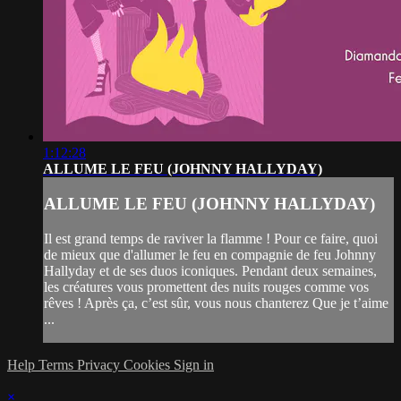
1:12:28
ALLUME LE FEU (JOHNNY HALLYDAY)
ALLUME LE FEU (JOHNNY HALLYDAY)
Il est grand temps de raviver la flamme ! Pour ce faire, quoi
de mieux que d'allumer le feu en compagnie de feu Johnny
Hallyday et de ses duos iconiques. Pendant deux semaines,
les créatures vous promettent des nuits rouges comme vos
rêves ! Après ça, c’est sûr, vous nous chanterez Que je t’aime
...
Help
Terms
Privacy
Cookies
Sign in
×