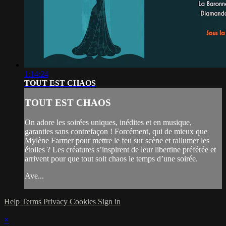
1:14:24
TOUT EST CHAOS
TOUT EST CHAOS
On adore les soirées uniques, inédites et en musique,
garanties sans contrefaçon ! Forcément, qui de mieux que
Mylène Farmer pour mettre le feu sur scène et rallumer les
étoiles ? Les créatures s’inspirent de leur libertine préférée et
arrivent pour que tout soit chaos le temps d’une soirée.
Ave...
Help
Terms
Privacy
Cookies
Sign in
×