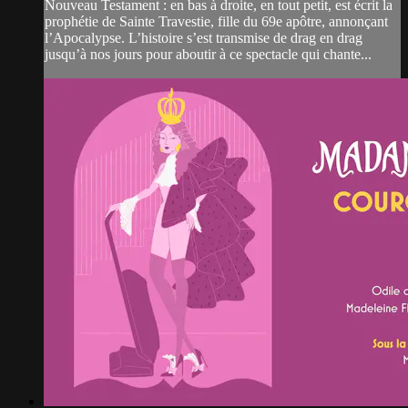
Nouveau Testament : en bas à droite, en tout petit, est écrit la
prophétie de Sainte Travestie, fille du 69e apôtre, annonçant
l’Apocalypse. L’histoire s’est transmise de drag en drag
jusqu’à nos jours pour aboutir à ce spectacle qui chante...