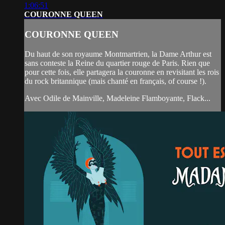
1:06:51
COURONNE QUEEN
COURONNE QUEEN
Du haut de son royaume Montmartrien, la Dame Arthur est
sans conteste la Reine du quartier rouge de Paris. Rien que
pour cette fois, elle partagera la couronne en revisitant les rois
du rock britannique (mais chanté en français, of course !).
Avec Odile de Mainville, Madeleine Flamboyante, Flack...