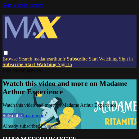
Skip to main content
Browse
Search
madamearthur.fr
Subscribe
Start Watching
Sign in
Subscribe
Start Watching
Sign In
Live stream preview
Watch this video and more on Madame
Arthur Experience
Watch this video and more on Madame Arthur Experience
Subscribe
Learn more
Already subscribed?
Sign in