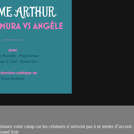
issez votre camp car les créatures n’arrivent pas à se mettre d’accord.
Grand Soir