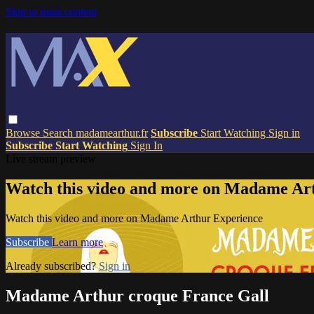
Skip to main content
Browse
Search
madamearthur.fr
Subscribe
Start Watching
Sign in
Subscribe
Start Watching
Sign In
Live stream preview
Watch this video and more on Madame Ar
Watch this video and more on Madame Arthur Experience
Subscribe
Learn more
Already subscribed?
Sign in
Madame Arthur croque France Gall