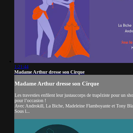
1:21:44
Madame Arthur dresse son Cirque
Madame Arthur dresse son Cirque
Les travesties enfilent leur justaucorps de trapéziste pour un 
pour l’occasion !
Avec Androkill, La Biche, Madeleine Flamboyante et Tony Bla
Sous l...