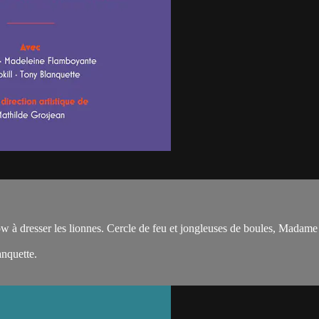
show à dresser les lionnes. Cercle de feu et jongleuses de boules, Madam
nquette.