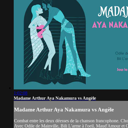
1:02:08
Madame Arthur Aya Nakamura vs Angèle
Madame Arthur Aya Nakamura vs Angèle
Combat entre les deux déesses de la chanson francophone. Chois
Avec Odile de Mainville, Bili L'arme à l'oeil, Maud'Amour et 