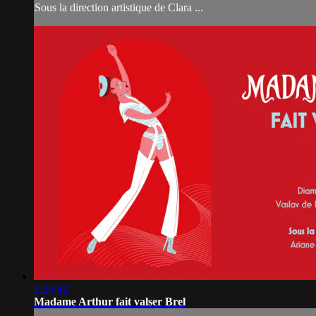
Sous la direction artistique de Clara ...
1:24:42
Madame Arthur fait valser Brel