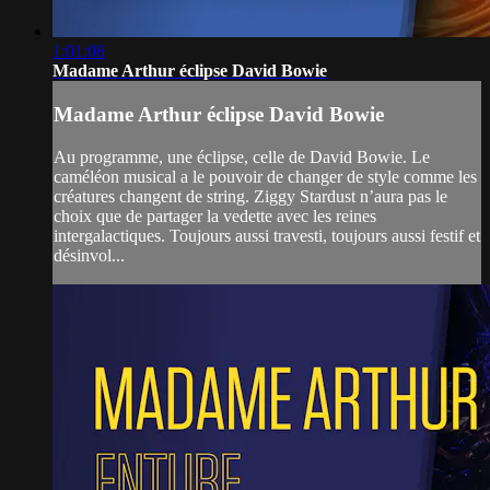
1:01:08
Madame Arthur éclipse David Bowie
Madame Arthur éclipse David Bowie
Au programme, une éclipse, celle de David Bowie. Le
caméléon musical a le pouvoir de changer de style comme les
créatures changent de string. Ziggy Stardust n’aura pas le
choix que de partager la vedette avec les reines
intergalactiques. Toujours aussi travesti, toujours aussi festif et
désinvol...