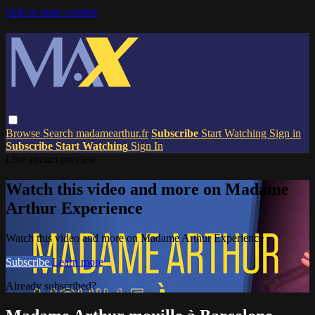
Skip to main content
Browse
Search
madamearthur.fr
Subscribe
Start Watching
Sign in
Subscribe
Start Watching
Sign In
Live stream preview
Watch this video and more on Madame
Arthur Experience
Watch this video and more on Madame Arthur Experience
Subscribe
Learn more
Already subscribed?
Sign in