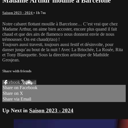
Madame Arthur mouille à Barcelone
Saison 2023 - 2024
• 1h 7m
Notre cabaret flottant mouille à Barcelone… C’est vrai que chez
Madame Arthur, on aime bien accoster, encore plus quand il fait
chaud et que des airs de flamenco nous donnent envie de nous
trémousser. On est chaud(rizo) !
Toujours aussi travesti, toujours aussi festif et désinvolte, pour
danser jusqu’au bout de la nuit ! Avec La Briochée, La Rosée, Rita
et Tony Blanquette. Sous la direction artistique de Mathilde
Grosjean.
Share with friends
Facebook
X
Email
Share on Facebook
Share on X
Share via Email
Up Next in
Saison 2023 - 2024