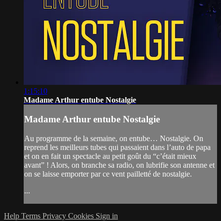
1:15:10
Madame Arthur entube Nostalgie
Madame Arthur entube Nostalgie
Au programme de la semaine, on entube… Nostalgie. On
reprend les meilleurs tubes qui passaient dans l’auto de papa
et on en fait un spectacle au petit goût du “c’était mieux
avant” ! Alors, on branche sa radio, on lubrifie son antenne et
on se laisse emporter par ce vent pailletté de nostalgie.
...
Help
Terms
Privacy
Cookies
Sign in