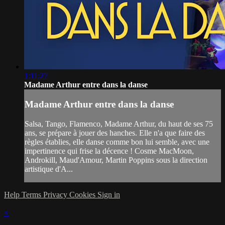
1:11:27
Madame Arthur entre dans la danse
Madame Arthur entre dans la danse
Salsa, Tango, Flamenco, Madame Arthur, du haut de ses 75
ans, se prépare à jouer des hanches. Elle n'a que faire des
règles établies, elle danse comme bon lui semble, avec une
impertinence qui frise la décence ! Cosme MacMoon,
Androkill, Maud'Amour, Martin Poppins sous la direction
artistique d'A...
Help
Terms
Privacy
Cookies
Sign in
×