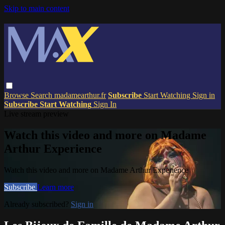
Skip to main content
Browse
Search
madamearthur.fr
Subscribe
Start Watching
Sign in
Subscribe
Start Watching
Sign In
Live stream preview
Watch this video and more on Madame
Arthur Experience
Watch this video and more on Madame Arthur Experience
Subscribe
Learn more
Already subscribed?
Sign in