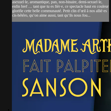
asexuel·le, aromantique, pan, non-binaire, demi-sexuel·le,
enfin bref … tant que tu es fièr·e, ce spectacle haut en couleur
glorifie cette belle communauté. Petit clin d’œil à nos allié·es
cis-hétéro, qu’on aime aussi, tant qu’ils nous fou...