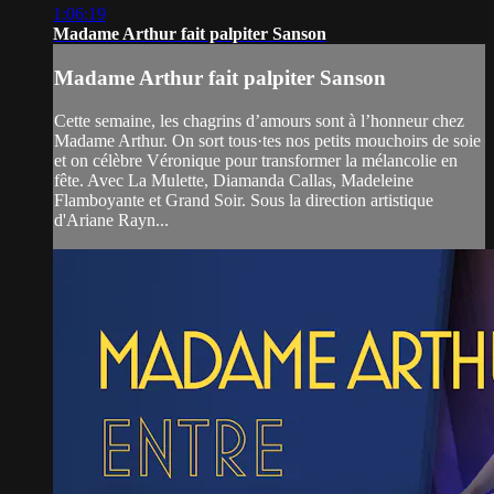
1:06:19
Madame Arthur fait palpiter Sanson
Madame Arthur fait palpiter Sanson
Cette semaine, les chagrins d’amours sont à l’honneur chez
Madame Arthur. On sort tous·tes nos petits mouchoirs de soie
et on célèbre Véronique pour transformer la mélancolie en
fête. Avec La Mulette, Diamanda Callas, Madeleine
Flamboyante et Grand Soir. Sous la direction artistique
d'Ariane Rayn...