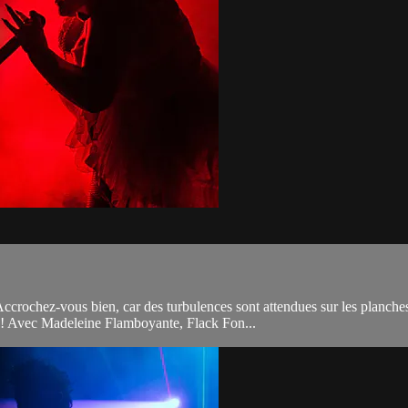
rochez-vous bien, car des turbulences sont attendues sur les planches 
 ! Avec Madeleine Flamboyante, Flack Fon...