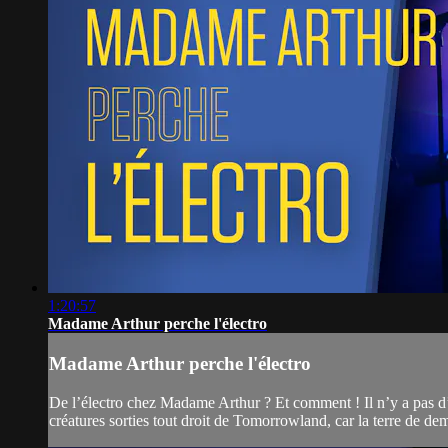
1:20:57
Madame Arthur perche l'électro
Madame Arthur perche l'électro
De l’électro chez Madame Arthur ? Et comment ! Il n’y a pas d’h
créatures sorties tout droit de Tomorrowland, car la terre de d