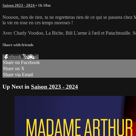
Saison 2023 - 2024
• 1h 18m
Noooon, rien de rien, tu ne regretteras rien de ce qui se passera ch
la vie en rose en ces temps moroses !
Avec Charly Voodoo, La Biche, Bili L'arme à l'œil et Patachtouille. So
Share with friends
Facebook
X
Email
Share on Facebook
Share on X
Share via Email
Up Next in
Saison 2023 - 2024