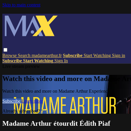
Skip to main content
Browse
Search
madamearthur.fr
Subscribe
Start Watching
Sign in
Subscribe
Start Watching
Sign In
Live stream preview
Watch this video and more on Madame Ar
Watch this video and more on Madame Arthur Experience
Subscribe
Learn more
Already subscribed?
Sign in
Madame Arthur étourdit Édith Piaf