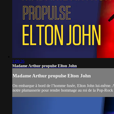
1:09:26
Madame Arthur propulse Elton John
Madame Arthur propulse Elton John
On embarque à bord de l’homme fusée, Elton John lui-même. Acc
notre plumasserie pour rendre hommage au roi de la Pop-Rock