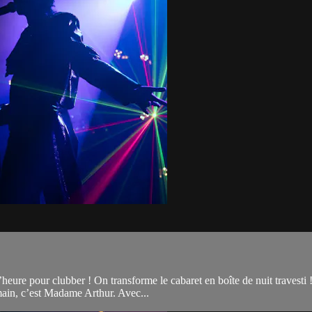
eure pour clubber ! On transforme le cabaret en boîte de nuit travesti 
emain, c’est Madame Arthur. Avec...