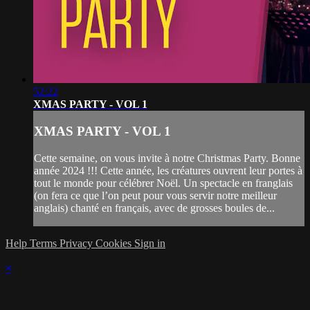
52:22
XMAS PARTY - VOL 1
XMAS PARTY - VOL 1
Cette semaine, on vous invite à notre Christmas Party. Bonne
année 2024 !!! Cette année, les créatures ouvrent leur portes à
tout le monde pour célébrer Noël. Un spectacle en franglais
(on fera ce que l’on peut pour vous servir notre meilleur
anglais) chanté en français, avec de grosses boules de...
Help
Terms
Privacy
Cookies
Sign in
×