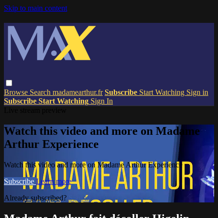
Skip to main content
Browse
Search
madamearthur.fr
Subscribe
Start Watching
Sign in
Subscribe
Start Watching
Sign In
Live stream preview
Watch this video and more on Madame
Arthur Experience
Watch this video and more on Madame Arthur Experience
Subscribe
Learn more
Already subscribed?
Sign in