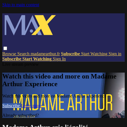
Skip to main content
Browse
Search
madamearthur.fr
Subscribe
Start Watching
Sign in
Subscribe
Start Watching
Sign In
Live stream preview
Watch this video and more on Madame
Arthur Experience
Watch this video and more on Madame Arthur Experience
Subscribe
Learn more
Already subscribed?
Sign in