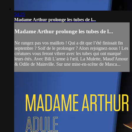
54:25
Madame Arthur prolonge les tubes de l...
Madame Arthur prolonge les tubes de l...
Ne rangez pas vos maillots ! Qui a dit que l’été finissait fin
septembre ? Soif de le prolonger ? Alors rejoignez-nous ! Les
créatures vous feront vibrer avec les tubes qui ont marqué
leurs étés. Avec Bili L'arme à l'œil, La Mulette, Maud'Amour
& Odile de Mainville. Sur une mise-en-scène de Masca...