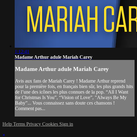
1:12:41
Madame Arthur adule Mariah Carey
Madame Arthur adule Mariah Carey
Avis aux fans de Mariah Carey ! Madame Arthur reprend
pour la première fois, en français bien sûr, les plus grands hits
de l’une des icônes les plus connues de la pop. “All I Want
for Christmas Is You”, “Vision of Love”, "Always Be My
Baby”... Vous connaissez sans doute ces chansons !
Comment pas...
Help
Terms
Privacy
Cookies
Sign in
×