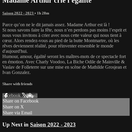
Madame Arthur crie l'égalité
Saison 2022 - 2023
• 1h 28m
Parce qu’on ne le dit jamais assez. Madame Arthur est là !
Si nous savons faire la fête, nous n’en perdons pas moins l’esprit et
nous vous invitons à crier avec nous cette valeur qui nous tient à
cœur. Alors rendez-vous au pied de la butte Montmartre, où les
rêves deviennent réalité, pour réinventer ensemble le monde
d'aujourd'hui.
Humour, amour, égalité seront les maîtres-mots de ce spectacle fort
en émotion. Avec Charly Voodoo, La Biche Odile de Mainville &
Vaslav de Folleterre sur une mise en scène de Mathilde Grosjean et
Ivan Gonzalez.
Share with friends
Facebook
X
Email
Share on Facebook
Share on X
Share via Email
Up Next in
Saison 2022 - 2023