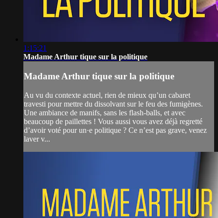
1:15:21
Madame Arthur tique sur la politique
Madame Arthur tique sur la politique
Au vu du contexte actuel, rien de mieux qu’un cabaret
travesti pour mettre du dissolvant sur le feu des fumigènes.
Une ambiance de manifs, sans les flash-balls, et avec
beaucoup de paillettes ! Vous aussi vous avez déjà regretté
d’avoir voté pour un·e politique ? Ce n’est pas grave, venez
laver v...