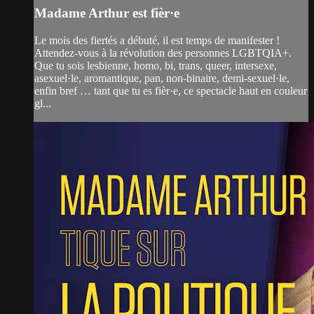
Madame Arthur est fièr·e
Le mois des fiertés a débuté, il est temps de manifester !
Attendez-vous à la révolution des personnes LGBTQIA+.
Que tu sois lesbienne, homo, bi, trans, queer, intersexe,
asexuel·le, aromantique, pan, non-binaire, demi-sexuel·le,
enfin bref … tant que tu es fièr·e, ce spectacle haut en couleur
gl...