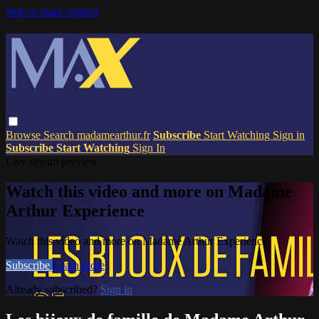
Skip to main content
Browse
Search
madamearthur.fr
Subscribe
Start Watching
Sign in
Subscribe
Start Watching
Sign In
Live stream preview
Watch this video and more on Madame
Arthur Experience
Watch this video and more on Madame Arthur Experience
Subscribe
Learn more
Already subscribed?
Sign in