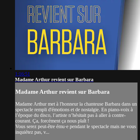
1:16:51
Madame Arthur revient sur Barbara
Madame Arthur revient sur Barbara
Madame Arthur met à l'honneur la chanteuse Barbara dans un
spectacle rempli d'émotions et de nostalgie. En piano-voix à
l’époque du disco, l’artiste n’hésitait pas à aller à contre-
courant. Ça, forcément ça nous plaît !
Vous serez peut-être ému·e pendant le spectacle mais ne vous
inquiétez pas, v...