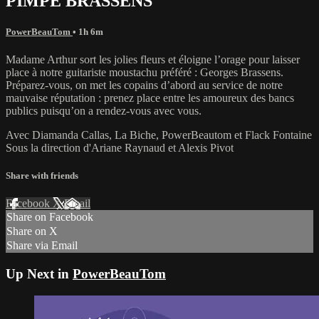
PIMPE BRASSENS
PowerBeauTom
• 1h 6m
Madame Arthur sort les jolies fleurs et éloigne l’orage pour laisser
place à notre guitariste moustachu préféré : Georges Brassens.
Préparez-vous, on met les copains d’abord au service de notre
mauvaise réputation : prenez place entre les amoureux des bancs
publics puisqu’on a rendez-vous avec vous.
Avec Diamanda Callas, La Biche, PowerBeautom et Flack Fontaine
Sous la direction d'Ariane Raynaud et Alexis Pivot
Share with friends
Facebook
X
Email
Share on Facebook
Share on X
Share via Email
Up Next in
PowerBeauTom