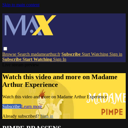
Skip to main content
Browse
Search
madamearthur.fr
Subscribe
Start Watching
Sign in
Subscribe
Start Watching
Sign In
Live stream preview
Watch this video and more on Madame
Arthur Experience
Watch this video and more on Madame Arthur Experience
Subscribe
Learn more
Already subscribed?
Sign in