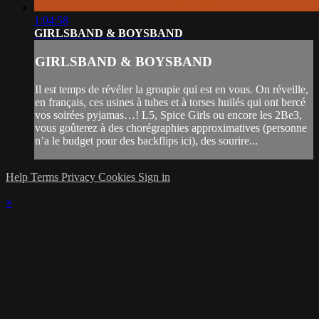
1:04:58
GIRLSBAND & BOYSBAND
GIRLSBAND & BOYSBAND
Il est temps de révéler la groupie qui est en vous. On réveille,
en français, ces usines à tubes et à torses huilés qui ont bercé
vos soirées pyjamas…! L5, Spice Girls ou encore les 2Be3,
vous goûterez à des chorégraphies approximatives (personne
n’a le budget pour des backflips ici), des sourire...
Help
Terms
Privacy
Cookies
Sign in
×