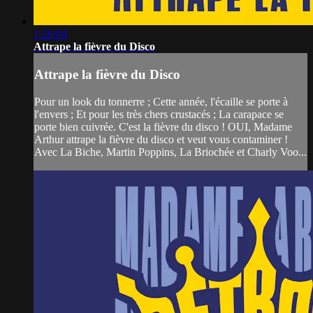
1:26:04
Attrape la fièvre du Disco
Attrape la fièvre du Disco
Pour un look du tonnerre ; Cette année, l'écaille se porte à
l'envers ; Et pour les très chers crustacés ; La carapace se
porte bien cuivrée. C'est la fièvre du disco ! OUI, Madame
Arthur attrape la fièvre du disco et veut vous contaminer !
Avec La Biche, Martin Poppins, La Briochée et Charly Voo...