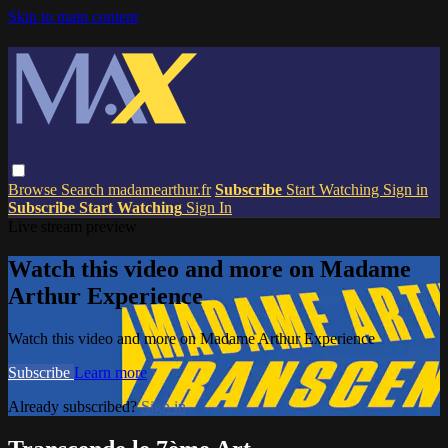
Skip to main content
Browse
Search
madamearthur.fr
Subscribe
Start Watching
Sign in
Subscribe
Start Watching
Sign In
Live stream preview
Watch this video and more on Madame
Arthur Experience
Watch this video and more on Madame Arthur Experience
Subscribe
Learn more
Already subscribed?
Sign in