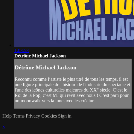
1:03:58
Détrône Michael Jackson
Détrône Michael Jackson
Reconnu comme l’artiste le plus titré de tous les temps, il est
une figure principale de l'histoire de l'industrie du spectacle et
l'une des icônes culturelles majeures du XX° siècle. C’est le
Roi de la Pop, c’est MJ qui revit avec nous ! C’est parti pour
un moonwalk vers la lune avec les créatur...
Help
Terms
Privacy
Cookies
Sign in
×