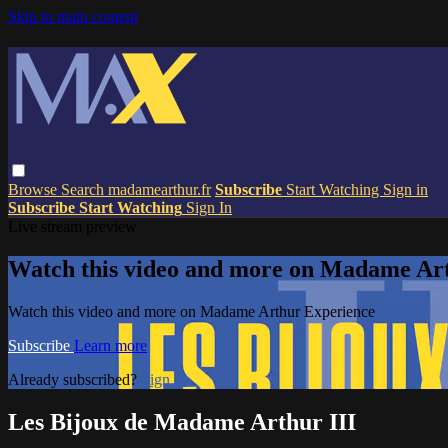
Skip to main content
Browse
Search
madamearthur.fr
Subscribe
Start Watching
Sign in
Subscribe
Start Watching
Sign In
Live stream preview
Watch this video and more on Madame Ar
Watch this video and more on Madame Arthur Experience
Subscribe
Learn more
Already subscribed?
Sign in
Les Bijoux de Madame Arthur III