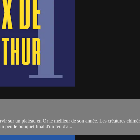
ir sur un plateau en Or le meilleur de son année. Les créatures chimériq
 peu le bouquet final d'un feu d'a...