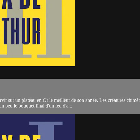
ir sur un plateau en Or le meilleur de son année. Les créatures chimériq
 peu le bouquet final d'un feu d'a...