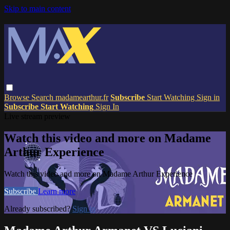
Skip to main content
Browse
Search
madamearthur.fr
Subscribe
Start Watching
Sign in
Subscribe
Start Watching
Sign In
Live stream preview
Watch this video and more on Madame
Arthur Experience
Watch this video and more on Madame Arthur Experience
Subscribe
Learn more
Already subscribed?
Sign in