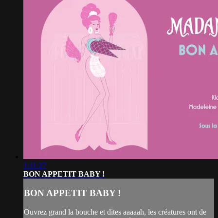
1:11:27
BON APPETIT BABY !
BON APPETIT BABY !
Ouvrez grand la bouche et dites aaaaah, les créatures ont de