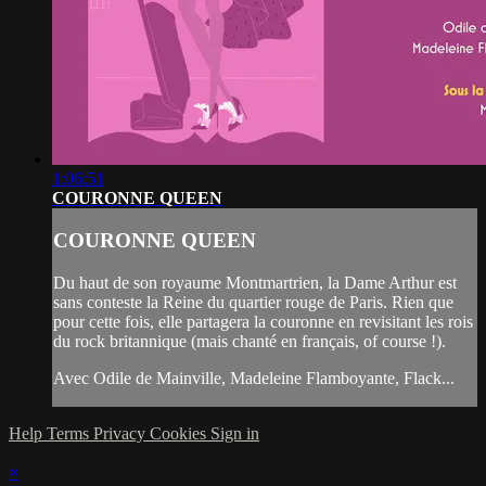
1:06:51
COURONNE QUEEN
COURONNE QUEEN
Du haut de son royaume Montmartrien, la Dame Arthur est
sans conteste la Reine du quartier rouge de Paris. Rien que
pour cette fois, elle partagera la couronne en revisitant les rois
du rock britannique (mais chanté en français, of course !).
Avec Odile de Mainville, Madeleine Flamboyante, Flack...
Help
Terms
Privacy
Cookies
Sign in
×