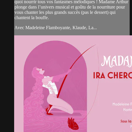
quoi nourrir tous vos fantasmes mélodiques ! Madame Arthur
plonge dans l’univers musical et goûtu de la nourriture pour
vous chanter les plus grands succès (pas le dessert) qui
chantent la bouffe.
Avec Madeleine Flamboyante, Klaude, La...