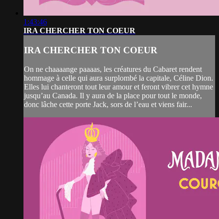
1:43:46
IRA CHERCHER TON COEUR
IRA CHERCHER TON COEUR
On ne chaaaange paaaas, les créatures du Cabaret rendent
hommage à celle qui aura surplombé la capitale, Céline Dion.
Elles lui chanteront tout leur amour et feront vibrer cet hymne
jusqu’au Canada. Il y aura de la place pour tout le monde,
donc lâche cette porte Jack, sors de l’eau et viens fair...