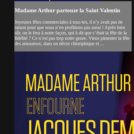
Madame Arthur partouze la Saint Valentin
Joyeuses fêtes commerciales à tous·tes, il n’y avait pas de
raison pour que nous n’en profitions pas aussi ! Après bien
sûr, on le fera à notre façon, qui à dit que c’était la fête de la
fidélité ? Ce n’est pas trop notre genre. Viens pimenter ta fête
des amoureux, dans un décor clitoriphique et ...