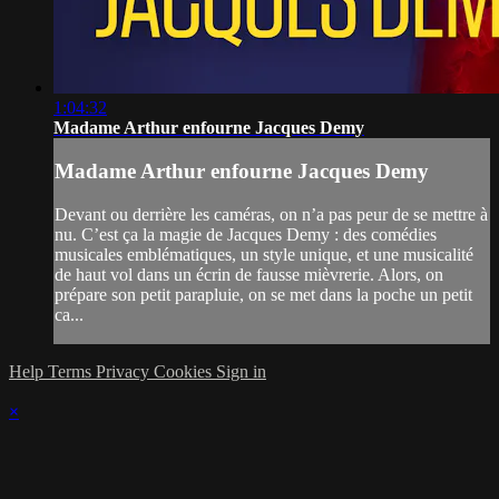
1:04:32
Madame Arthur enfourne Jacques Demy
Madame Arthur enfourne Jacques Demy
Devant ou derrière les caméras, on n’a pas peur de se mettre à
nu. C’est ça la magie de Jacques Demy : des comédies
musicales emblématiques, un style unique, et une musicalité
de haut vol dans un écrin de fausse mièvrerie. Alors, on
prépare son petit parapluie, on se met dans la poche un petit
ca...
Help
Terms
Privacy
Cookies
Sign in
×