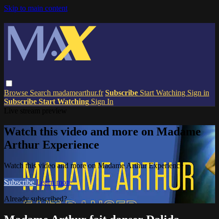
Skip to main content
Browse
Search
madamearthur.fr
Subscribe
Start Watching
Sign in
Subscribe
Start Watching
Sign In
Live stream preview
Watch this video and more on Madame
Arthur Experience
Watch this video and more on Madame Arthur Experience
Subscribe
Learn more
Already subscribed?
Sign in