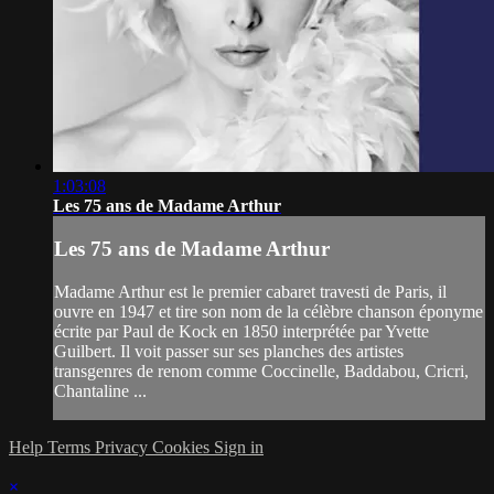
1:03:08
Les 75 ans de Madame Arthur
Les 75 ans de Madame Arthur
Madame Arthur est le premier cabaret travesti de Paris, il
ouvre en 1947 et tire son nom de la célèbre chanson éponyme
écrite par Paul de Kock en 1850 interprétée par Yvette
Guilbert. Il voit passer sur ses planches des artistes
transgenres de renom comme Coccinelle, Baddabou, Cricri,
Chantaline ...
Help
Terms
Privacy
Cookies
Sign in
×