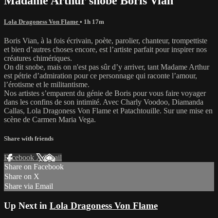
Madame Arthur snobe Boris Vian
Lola Dragoness Von Flame
• 1h 17m
Boris Vian, à la fois écrivain, poète, parolier, chanteur, trompettiste
et bien d’autres choses encore, est l’artiste parfait pour inspirer nos
créatures chimériques.
On dit snobe, mais on n'est pas sûr d’y arriver, tant Madame Arthur
est pétrie d’admiration pour ce personnage qui raconte l’amour,
l’érotisme et le militantisme.
Nos artistes s’emparent du génie de Boris pour vous faire voyager
dans les confins de son intimité. Avec Charly Voodoo, Diamanda
Callas, Lola Dragoness Von Flame et Patachtouille. Sur une mise en
scène de Carmen Maria Vega.
Share with friends
Facebook
X
Email
Share on Facebook
Share on X
Share via Email
Up Next in
Lola Dragoness Von Flame