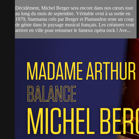
Décidément, Michel Berger sera encore dans nos cœurs tout
au long du mois de septembre. Véritable ovni à sa sortie en
1979, Starmania crée par Berger et Plamandon reste un coup
de génie dans le paysage musical français. Les créatures vont
arriver en ville pour retourner le fameux opéra rock ! Ave...