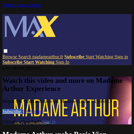
Skip to main content
Browse
Search
madamearthur.fr
Subscribe
Start Watching
Sign in
Subscribe
Start Watching
Sign In
Live stream preview
Watch this video and more on Madame
Arthur Experience
Watch this video and more on Madame Arthur Experience
Subscribe
Learn more
Already subscribed?
Sign in