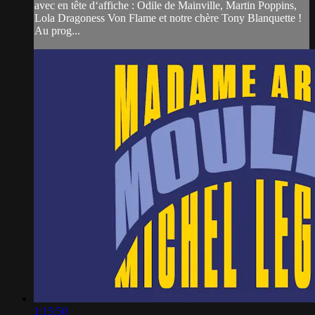
avec en tête d‘affiche : Odile de Mainville, Martin Poppins,
Lola Dragoness Von Flame et notre chère Tony Blanquette !
Au prog...
1:15:50