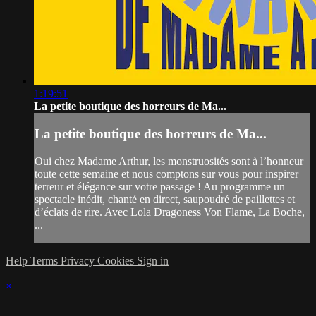
1:19:51
La petite boutique des horreurs de Ma...
La petite boutique des horreurs de Ma...
Oui chez Madame Arthur, les monstruosités sont à l’honneur
toute cette semaine et nous comptons sur vous pour inspirer
terreur et élégance sur votre passage ! Au programme un
spectacle inédit, chanté en direct, saupoudré de paillettes et
d’éclats de rire. Avec Lola Dragoness Von Flame, La Boche,
...
Help
Terms
Privacy
Cookies
Sign in
×