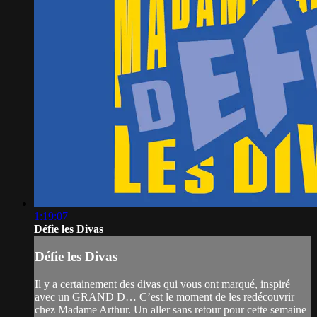
1:19:07
Défie les Divas
Défie les Divas
Il y a certainement des divas qui vous ont marqué, inspiré
avec un GRAND D… C’est le moment de les redécouvrir
chez Madame Arthur. Un aller sans retour pour cette semaine