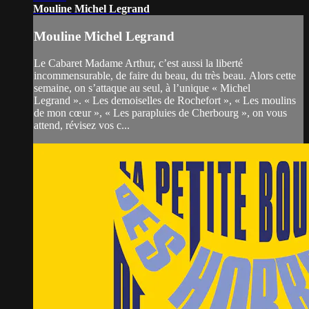
Mouline Michel Legrand
Mouline Michel Legrand
Le Cabaret Madame Arthur, c’est aussi la liberté
incommensurable, de faire du beau, du très beau. Alors cette
semaine, on s’attaque au seul, à l’unique « Michel
Legrand ». « Les demoiselles de Rochefort », « Les moulins
de mon cœur », « Les parapluies de Cherbourg », on vous
attend, révisez vos c...