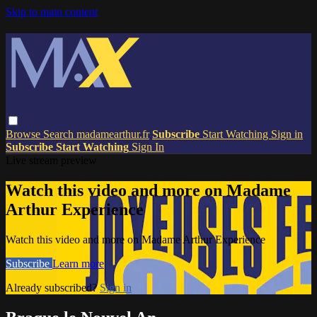
Skip to main content
Browse
Search
madamearthur.fr
Subscribe
Start Watching
Sign in
Subscribe
Start Watching
Sign In
Live stream preview
Watch this video and more on Madame
Arthur Experience
Watch this video and more on Madame Arthur Experience
Subscribe
Learn more
Already subscribed?
Sign in