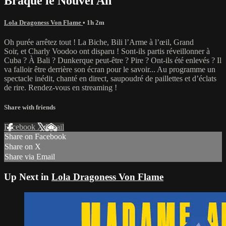
Braque le Nouvel An
Lola Dragoness Von Flame
• 1h 2m
Oh purée arrêtez tout ! La Biche, Bili l’Arme à l’œil, Grand
Soir, et Charly Voodoo ont disparu ! Sont-ils partis réveillonner à
Cuba ? À Bali ? Dunkerque peut-être ? Pire ? Ont-ils été enlevés ? Il
va falloir être derrière son écran pour le savoir... Au programme un
spectacle inédit, chanté en direct, saupoudré de paillettes et d’éclats
de rire. Rendez-vous en streaming !
Share with friends
Facebook
X
Email
Share on Facebook
Share on X
Share via Email
Up Next in
Lola Dragoness Von Flame