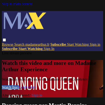
Skip to main content
Browse
Search
madamearthur.fr
Subscribe
Start Watching
Sign in
Subscribe
Start Watching
Sign In
Live stream preview
Watch this video and more on Madame
Arthur Experience
Watch this video and more on Madame Arthur Experience
Watch free
Learn more
Already registered?
Sign in