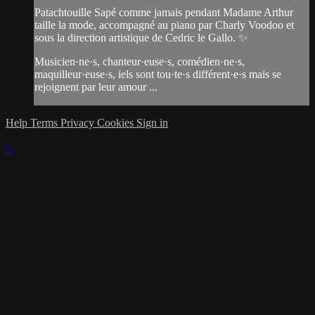
Patachtouille Sapé comme jamais pendant Madame Arthur
taille la mode, accompagné au piano par Charly Voodoo et
sous la direction artistique de Cedric le Gallo. ✨
Musicien·ne·s, chanteur·euse·s, comédien·ne·s,
maquilleur·euse·s, iels sont tou·te·s différent·e·s mais se
rejoignent par leur amour ...
Help
Terms
Privacy
Cookies
Sign in
×