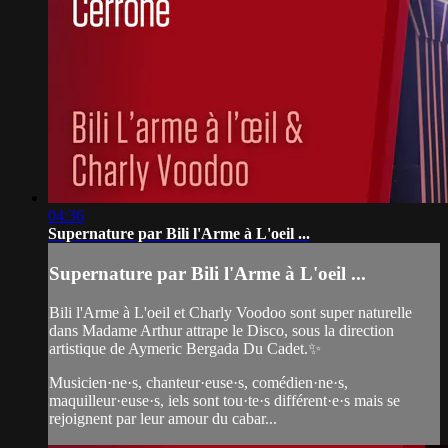
04:36
Supernature par Bili l'Arme à L'oeil ...
Supernature par Bili l'Arme à L'oeil ...
Bili l'Arme à L'oeil et Charly Voodoo sont super naturelle
dans Madame Arthur attrape le Disco, sous la direction
artistique de Aymeric Bergada Du Cadet.✨
Musicien·ne·s, chanteur·euse·s, comédien·ne·s,
maquilleur·euse·s, iels sont tou·te·s différent·e·s mais se
rejoignent par leur amour du cabar...