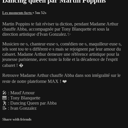
Dancing queen par Martin Poppins
Les moments forts
• 5m 52s
Martin Poppins te fait réviser ta diction, pendant Madame Arthur
chauffe Abba, accompagnée par Tony Blanquette et sous la
direction artistique d'Ivan Gonzalez.✨
Musicien·ne·s, chanteur·euse·s, comédien·ne·s, maquilleur·euse·s,
iels sont tou·te·s différent·e·s mais se rejoignent par leur amour du
cabaret. Madame Arthur demeure une référence artistique pour la
jeunesse parisienne, avec toute la folie et la décadence de l'esprit
cabaret ! �
Retrouve Madame Arthur chauffe Abba dans son intégralité sur le
reste de notre plateforme MAX ! ❤️
🎤 : Maud'Amour
🎹 : Tony Blanquette
🕺 : Dancing Queen par Abba
📝 : Ivan Gonzalez
Share with friends