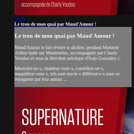
03:56
Le trou de mon quai par Maud'Amour !
Le trou de mon quai par Maud'Amour !
Maud'Amour te fait réviser ta diction, pendant Madame
Arthur butte sur Montmartre, accompagnée par Charly
Voodoo et sous la direction artistique d'Ivan Gonzalez.✨
Musicien·ne·s, chanteur·euse·s, comédien·ne·s,
maquilleur·euse·s, iels sont tou·te·s différent·e·s mais se
rejoignent par leur amour ...