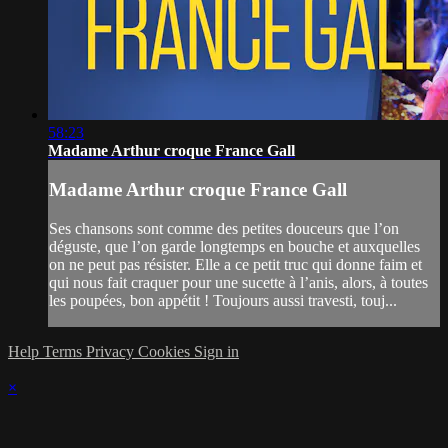
58:23
Madame Arthur croque France Gall
Madame Arthur croque France Gall
Ses chansons sont comme des petites douceurs que l’on
déguste, que l’on garde longtemps en bouche et auxquelles
on ne peut pas résister. Elle a ce petit truc qui donne faim et
qui nous fait craquer pour une sucette à l’anis, alors, à toutes
les poupées, bon appétit ! Toujours aussi travesti, touj...
Help
Terms
Privacy
Cookies
Sign in
×