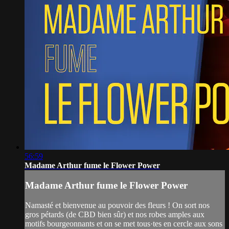
56:59
Madame Arthur fume le Flower Power
Madame Arthur fume le Flower Power
Namasté et bienvenue au pouvoir des fleurs ! On sort nos
gros pétards (de CBD bien sûr) et nos robes amples aux
motifs bourgeonnants et on se met tous·tes en cercle aux sons