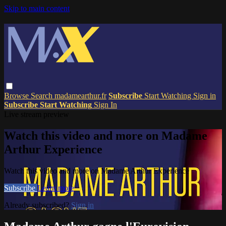
Skip to main content
Browse
Search
madamearthur.fr
Subscribe
Start Watching
Sign in
Subscribe
Start Watching
Sign In
Live stream preview
Watch this video and more on Madame
Arthur Experience
Watch this video and more on Madame Arthur Experience
Subscribe
Learn more
Already subscribed?
Sign in