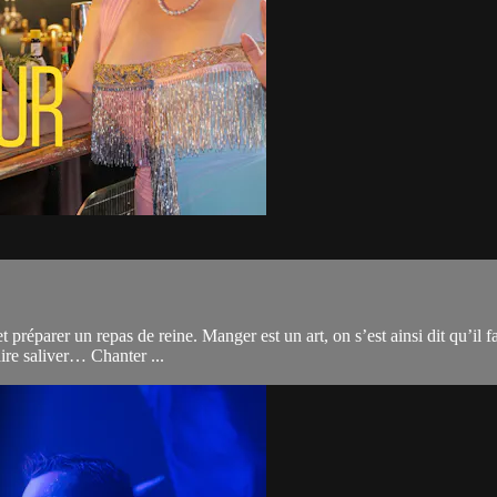
t préparer un repas de reine. Manger est un art, on s’est ainsi dit qu’il 
ire saliver… Chanter ...