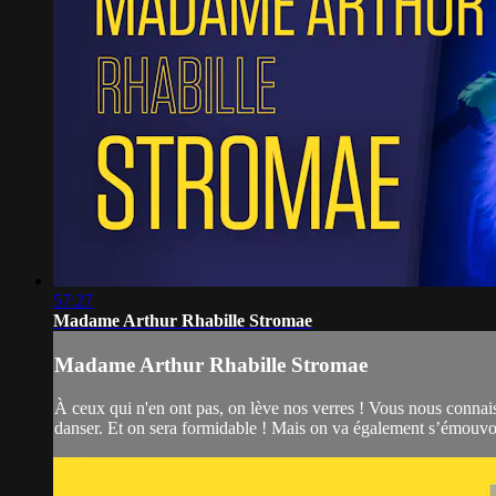
57:27
Madame Arthur Rhabille Stromae
Madame Arthur Rhabille Stromae
À ceux qui n'en ont pas, on lève nos verres ! Vous nous connais
danser. Et on sera formidable ! Mais on va également s’émouvoir 