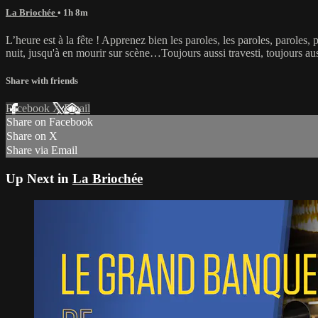
La Briochée
• 1h 8m
L’heure est à la fête ! Apprenez bien les paroles, les paroles, paroles
nuit, jusqu'à en mourir sur scène…Toujours aussi travesti, toujours 
Share with friends
Facebook
X
Email
Share on Facebook
Share on X
Share via Email
Up Next in
La Briochée