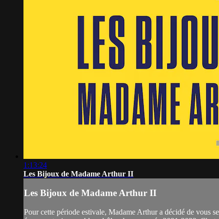
1:13:24
Les Bijoux de Madame Arthur II
Les Bijoux de Madame Arthur II
Pour cette période estivale, Madame Arthur a décidé de vous serv