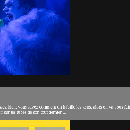
sez bien, vous savez comment on habille les gens, alors on va vous fair
sur les tubes de son tout dernier ...