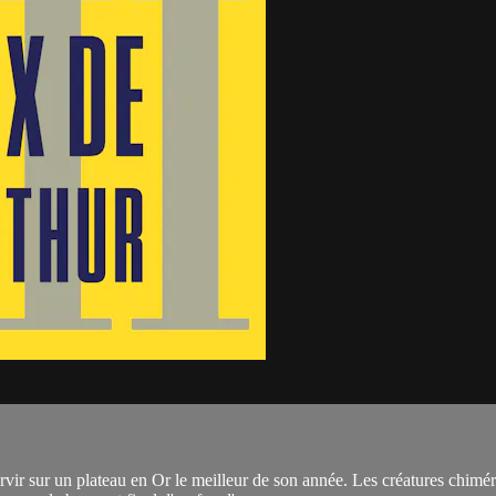
ir sur un plateau en Or le meilleur de son année. Les créatures chimériq