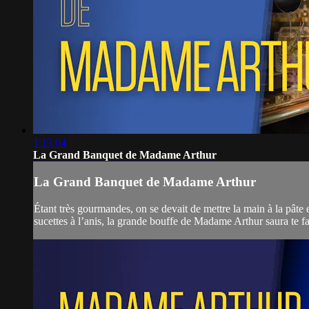
1:13:04
La Grand Banquet de Madame Arthur
La Grand Banquet de Madame Arthur
Étant très gourmandes, on se devait de mettre la main à la pâte e
sucettes à l’anis, la grande bouffe de Madame Arthur saura te fa