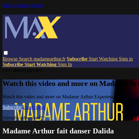
Skip to main content
Browse
Search
madamearthur.fr
Subscribe
Start Watching
Sign in
Subscribe
Start Watching
Sign In
Live stream preview
Watch this video and more on Madame Ar
Watch this video and more on Madame Arthur Experience
Subscribe
Learn more
Already subscribed?
Sign in
Madame Arthur fait danser Dalida