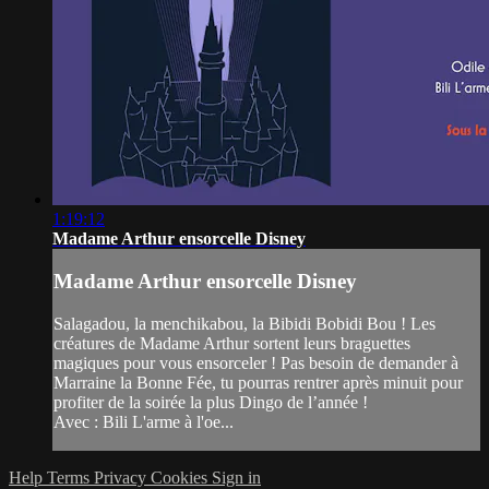
1:19:12
Madame Arthur ensorcelle Disney
Madame Arthur ensorcelle Disney
Salagadou, la menchikabou, la Bibidi Bobidi Bou ! Les
créatures de Madame Arthur sortent leurs braguettes
magiques pour vous ensorceler ! Pas besoin de demander à
Marraine la Bonne Fée, tu pourras rentrer après minuit pour
profiter de la soirée la plus Dingo de l’année !
Avec : Bili L'arme à l'oe...
Help
Terms
Privacy
Cookies
Sign in