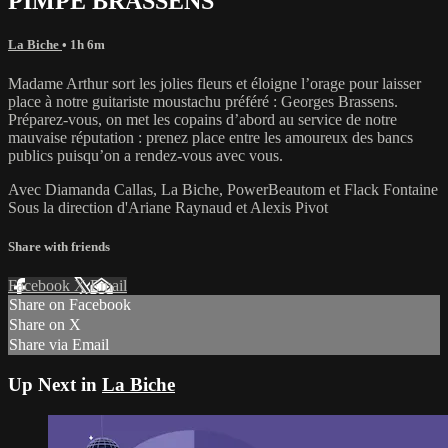
PIMPE BRASSENS
La Biche
• 1h 6m
Madame Arthur sort les jolies fleurs et éloigne l’orage pour laisser
place à notre guitariste moustachu préféré : Georges Brassens.
Préparez-vous, on met les copains d’abord au service de notre
mauvaise réputation : prenez place entre les amoureux des bancs
publics puisqu’on a rendez-vous avec vous.
Avec Diamanda Callas, La Biche, PowerBeautom et Flack Fontaine
Sous la direction d'Ariane Raynaud et Alexis Pivot
Share with friends
Facebook
X
Email
Share on Facebook
Share on X
Share via Email
Up Next in
La Biche