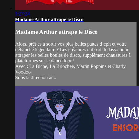
1:27:24
Madame Arthur attrape le Disco
Madame Arthur attrape le Disco
Alors, prêt·es à sortir vos plus belles pattes d’eph et votre
déhanché légendaire ? Les créatures ont sorti le lasso pour
attraper les belles boules de disco, supplément chaussures à
plateformes sur le dancefloor !
Avec : La Biche, La Briochée, Martin Poppins et Charly
Voodoo
Sous la direction ar...