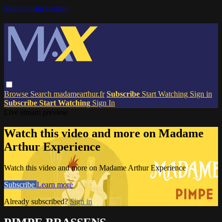
Skip to main content
Browse
Search
madamearthur.fr
Subscribe
Start Watching
Sign in
Subscribe
Start Watching
Sign In
Live stream preview
Watch this video and more on Madame
Arthur Experience
Watch this video and more on Madame Arthur Experience
Subscribe
Learn more
Already subscribed?
Sign in