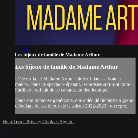
1:15:38
Les bijoux de famille de Madame Arthur
Les bijoux de famille de Madame Arthur
L’été est là, et Madame Arthur fait le tri dans sa boîte à
malice. Dans ce spectacle épatant, les artistes sortiront toute
l’artillerie qui fait de ce cabaret, un lieu iconique.
Dans son immense générosité, elle a décidé de faire un grand
déballage de ses bijoux de la saison 2022-2023 : on repre...
Help
Terms
Privacy
Cookies
Sign in
×