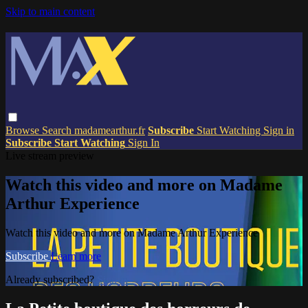
Skip to main content
Browse
Search
madamearthur.fr
Subscribe
Start Watching
Sign in
Subscribe
Start Watching
Sign In
Live stream preview
Watch this video and more on Madame
Arthur Experience
Watch this video and more on Madame Arthur Experience
Subscribe
Learn more
Already subscribed?
Sign in