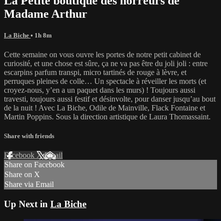
La Petite boutique des horreurs de
Madame Arthur
La Biche
• 1h 8m
Cette semaine on vous ouvre les portes de notre petit cabinet de
curiosité, et une chose est sûre, ça ne va pas être du joli joli : entre
escarpins parfum transpi, micro tartinés de rouge à lèvre, et
perruques pleines de colle… Un spectacle à réveiller les morts (et
croyez-nous, y’en a un paquet dans les murs) ! Toujours aussi
travesti, toujours aussi festif et désinvolte, pour danser jusqu’au bout
de la nuit ! Avec La Biche, Odile de Mainville, Flack Fontaine et
Martin Poppins. Sous la direction artistique de Laura Thomassaint.
Share with friends
Facebook
X
Email
Share on Facebook
Share on X
Share via Email
Up Next in
La Biche