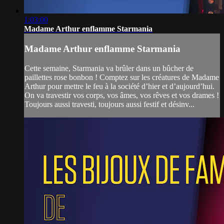
1:03:00
Madame Arthur enflamme Starmania
Madame Arthur enflamme Starmania
Cette semaine, Starmania va brûler dans un bûcher de
paillettes rose bonbon ! Comptez sur les créatures de Madame
Arthur pour mettre le feu à la société d’hier et d’aujourd’hui.
On va travestir vos corps, vos âmes, vos rêves et vos drames !
Toujours aussi travesti, toujours aussi festif et désinv...