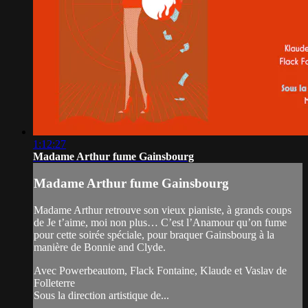
1:12:27
Madame Arthur fume Gainsbourg
Madame Arthur fume Gainsbourg
Madame Arthur retrouve son vieux pianiste, à grands coups
de Je t’aime, moi non plus… C’est l’Anamour qu’on fume
pour cette soirée spéciale, pour braquer Gainsbourg à la
manière de Bonnie and Clyde.
Avec Powerbeautom, Flack Fontaine, Klaude et Vaslav de
Folleterre
Sous la direction artistique de...