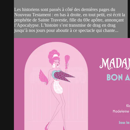
Les historiens sont passés à côté des dernières pages du
Nouveau Testament : en bas à droite, en tout petit, est écrit la
prophétie de Sainte Travestie, fille du 69e apôtre, annonçant
l’Apocalypse. L’histoire s’est transmise de drag en drag
jusqu’à nos jours pour aboutir à ce spectacle qui chante...