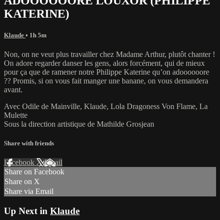
ADOOOOOORE LOUXOR (PHILIPPE
KATERINE)
Klaude
• 1h 5m
Non, on ne veut plus travailler chez Madame Arthur, plutôt chanter !
On adore regarder danser les gens, alors forcément, qui de mieux
pour ça que de ramener notre Philippe Katerine qu’on adoooooore
?? Promis, si on vous fait manger une banane, on vous demandera
avant.
Avec Odile de Mainville, Klaude, Lola Dragoness Von Flame, La
Mulette
Sous la direction artistique de Mathilde Grosjean
Share with friends
Facebook
X
Email
Share on Facebook
Share on X
Share via Email
Up Next in
Klaude