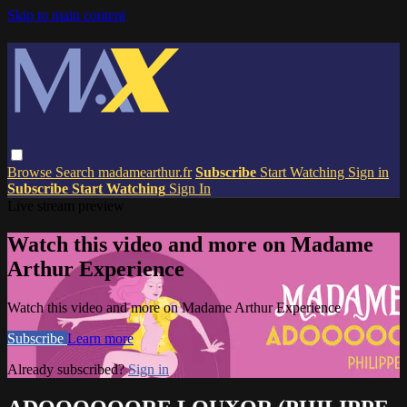
Skip to main content
Browse
Search
madamearthur.fr
Subscribe
Start Watching
Sign in
Subscribe
Start Watching
Sign In
Live stream preview
Watch this video and more on Madame
Arthur Experience
Watch this video and more on Madame Arthur Experience
Subscribe
Learn more
Already subscribed?
Sign in