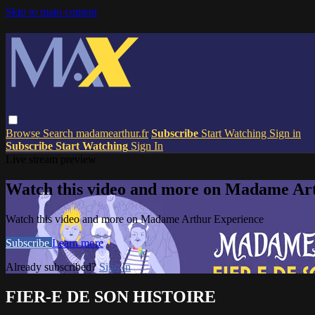
Skip to main content
Browse
Search
madamearthur.fr
Subscribe
Start Watching
Sign in
Subscribe
Start Watching
Sign In
Live stream preview
Watch this video and more on Madame Ar
Watch this video and more on Madame Arthur Experience
Subscribe
Learn more
Already subscribed?
Sign in
FIER-E DE SON HISTOIRE