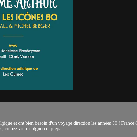
lgique et ont bien besoin d'un voyage direction les années 80 ! France 
s, crêpez votre chignon et prépa...