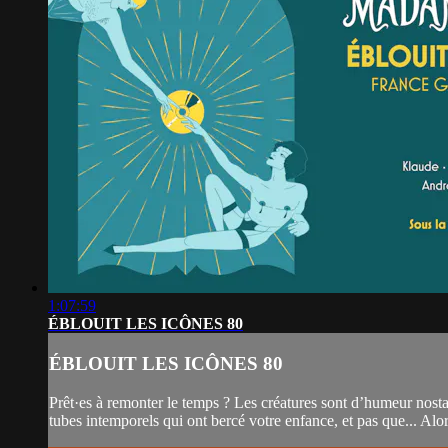
1:07:59
ÉBLOUIT LES ICÔNES 80
ÉBLOUIT LES ICÔNES 80
Prêt·es à remonter le temps ? Les créatures sont d’humeur nosta
tubes intemporels qui ont bercé votre enfance, et pas que... Alor