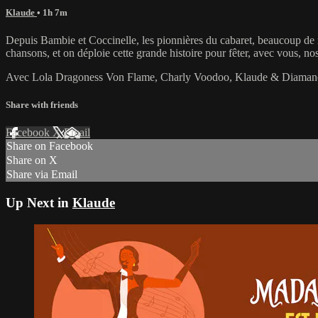
Klaude
• 1h 7m
Depuis Bambie et Coccinelle, les pionnières du cabaret, beaucoup de no
chansons, et on déploie cette grande histoire pour fêter, avec vous, no
Avec Lola Dragoness Von Flame, Charly Voodoo, Klaude & Diaman
Share with friends
Facebook
X
Email
Share on Facebook
Share on X
Share via Email
Up Next in
Klaude