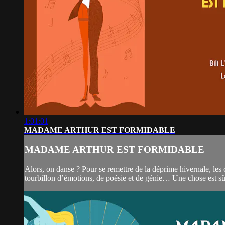
1:01:01
MADAME ARTHUR EST FORMIDABLE
MADAME ARTHUR EST FORMIDABLE
Alors, on danse ? Pour se remettre de la déprime hivernale, les
tourbillon d’émotions, de poésie et de génie… Une chose est 