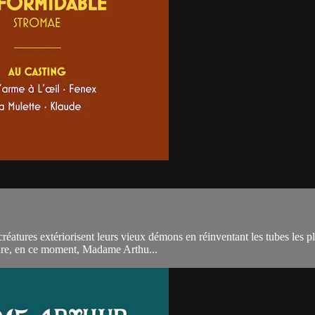
 créatures extériorisent leurs vieux démons en réinventant les tubes les
sûre, en ce moment, Madame Arthu...