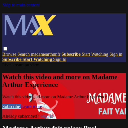
Skip to main content
Browse
Search
madamearthur.fr
Subscribe
Start Watching
Sign in
Subscribe
Start Watching
Sign In
Live stream preview
Watch this video and more on Madame
Arthur Experience
Watch this video and more on Madame Arthur Experience
Subscribe
Learn more
Already subscribed?
Sign in