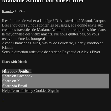
Madame Arthur fait valser Brel
Klaude
• 1h 24m
Il est l’heure de valser à la belge ! D’Amsterdam à Vesoul, Jacques
Brel a toujours su nous conter les paysages, et a donné envie aux
créatures travesties de Madame Arthur de re-tremper les frites dans
la mayonnaise des vieux amants. Ne nous quittez pas, on vous
recevra, même les bourgeois !
Avec : Diamanda Callas, Vaslav de Folleterre, Charly Voodoo et
Klaude
Sous la direction artistique de : Ariane Raynaud et Alexis Pivot
Share with friends
Facebook
X
Email
Share on Facebook
Share on X
Share via Email
Help
Terms
Privacy
Cookies
Sign in
×