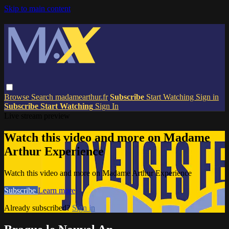
Skip to main content
Browse
Search
madamearthur.fr
Subscribe
Start Watching
Sign in
Subscribe
Start Watching
Sign In
Live stream preview
Watch this video and more on Madame
Arthur Experience
Watch this video and more on Madame Arthur Experience
Subscribe
Learn more
Already subscribed?
Sign in