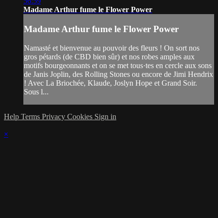
56:59
Madame Arthur fume le Flower Power
Madame Arthur fume le Flower Power
Namasté et bienvenue au pouvoir des fleurs ! On sort nos
gros pétards (de CBD bien sûr) et nos robes amples aux
motifs bourgeonnants et on se met tous·tes en cercle aux sons
de Janis Joplin, des Rolling Stones ou encore de Jimi Hendrix
! Avec La Briochée, Klaude, Joslyn Hope et Grand Soir.
Sous l...
Help
Terms
Privacy
Cookies
Sign in
×