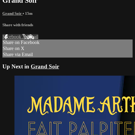
Grand Soir
Grand Soir
• 15m
Share with friends
Facebook
X
Email
Share on Facebook
Share on X
Share via Email
Up Next in
Grand Soir