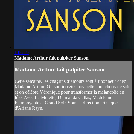
1:06:19
Madame Arthur fait palpiter Sanson
Madame Arthur fait palpiter Sanson
Cette semaine, les chagrins d’amours sont à l’honneur chez
Madame Arthur. On sort tous·tes nos petits mouchoirs de soie
et on célèbre Véronique pour transformer la mélancolie en
fête. Avec La Mulette, Diamanda Callas, Madeleine
Flamboyante et Grand Soir. Sous la direction artistique
d'Ariane Rayn...