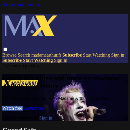
Skip to main content
Browse
Search
madamearthur.fr
Subscribe
Start Watching
Sign in
Subscribe
Start Watching
Sign In
Live stream preview
Watch this video and more on Madame
Arthur Experience
Watch this video and more on Madame Arthur Experience
Watch free
Learn more
Already registered?
Sign in