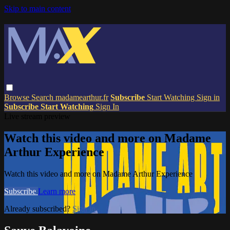
Skip to main content
Browse
Search
madamearthur.fr
Subscribe
Start Watching
Sign in
Subscribe
Start Watching
Sign In
Live stream preview
Watch this video and more on Madame
Arthur Experience
Watch this video and more on Madame Arthur Experience
Subscribe
Learn more
Already subscribed?
Sign in