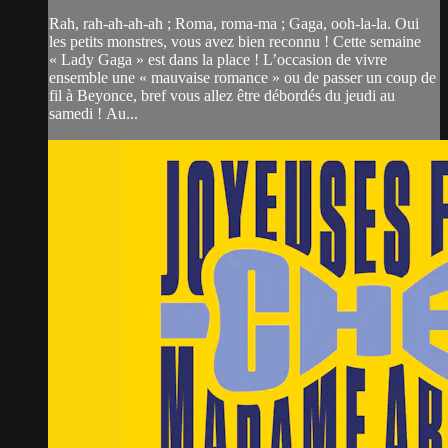
Rah, rah-ah-ah-ah ; Roma, roma-ma ; Gaga, ooh-la-la. Oui
les petits monstres, vous avez bien reconnu ! Cette semaine
« Lady Gaga » est dans la place ! L’occasion de vivre
ensemble une « mauvaise romance » ou de passer un coup de
fil à Beyonce, bref vous allez être débordés du jeudi au
samedi ! Au...