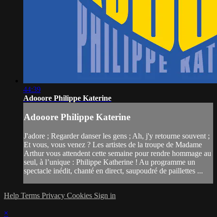
44:39
Adooore Philippe Katerine
Adooore Philippe Katerine
J'adore ; Regarder danser les gens ; Ah, j'y retourne souvent ;
Et vous, vous venez ? Les artistes de la troupe de Madame
Arthur vous attendent cette semaine pour rendre hommage au
seul, à l’unique : Philippe Katherine ! Au programme un
spectacle inédit, chanté en direct, saupoudré de paillettes ...
Help
Terms
Privacy
Cookies
Sign in
×